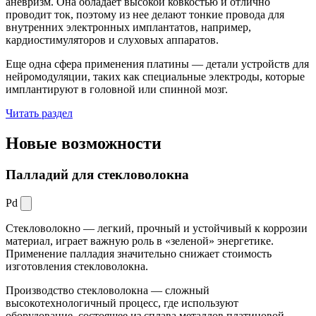
аневризм. Она обладает высокой ковкостью и отлично
проводит ток, поэтому из нее делают тонкие провода для
внутренних электронных имплантатов, например,
кардиостимуляторов и слуховых аппаратов.
Еще одна сфера применения платины — детали устройств для
нейромодуляции, таких как специальные электроды, которые
имплантируют в головной или спинной мозг.
Читать раздел
Новые
возможности
Палладий для стекловолокна
Pd
Стекловолокно — легкий, прочный и устойчивый к коррозии
материал, играет важную роль в «зеленой» энергетике.
Применение палладия значительно снижает стоимость
изготовления стекловолокна.
Производство стекловолокна — сложный
высокотехнологичный процесс, где используют
оборудование, состоящее из сплава металлов платиновой