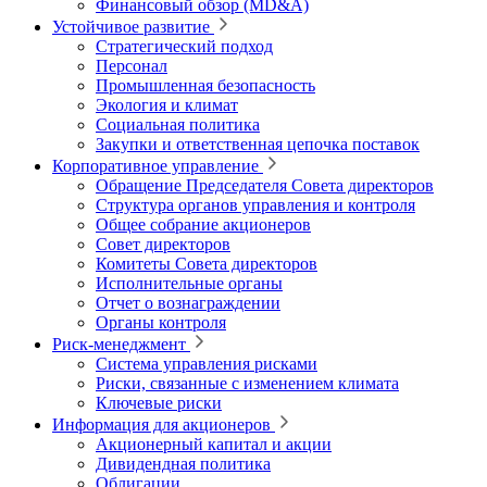
Финансовый обзор (MD&A)
Устойчивое развитие
Стратегический подход
Персонал
Промышленная безопасность
Экология и климат
Социальная политика
Закупки и ответственная цепочка поставок
Корпоративное управление
Обращение Председателя Совета директоров
Структура органов управления и контроля
Общее собрание акционеров
Совет директоров
Комитеты Совета директоров
Исполнительные органы
Отчет о вознаграждении
Органы контроля
Риск-менеджмент
Система управления рисками
Риски, связанные с изменением климата
Ключевые риски
Информация для акционеров
Акционерный капитал и акции
Дивидендная политика
Облигации