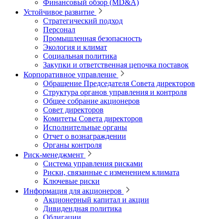
Финансовый обзор (MD&A)
Устойчивое развитие
Стратегический подход
Персонал
Промышленная безопасность
Экология и климат
Социальная политика
Закупки и ответственная цепочка поставок
Корпоративное управление
Обращение Председателя Совета директоров
Структура органов управления и контроля
Общее собрание акционеров
Совет директоров
Комитеты Совета директоров
Исполнительные органы
Отчет о вознаграждении
Органы контроля
Риск-менеджмент
Система управления рисками
Риски, связанные с изменением климата
Ключевые риски
Информация для акционеров
Акционерный капитал и акции
Дивидендная политика
Облигации