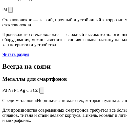
Pd
Стекловолокно — легкий, прочный и устойчивый к коррозии ма
стекловолокна.
Производство стекловолокна — сложный высокотехнологичный 
оборудования, можно заменить в составе сплава платину на пал
характеристики устройства.
Читать раздел
Всегда
на связи
Металлы для смартфонов
Pd Ni Pt,
Ag Cu Co
Среди металлов «Норникеля» немало тех, которые нужны для про
Для производства современных смартфонов требуется все боль
сплавов, титана и стали делают корпуса. Никель, кобальт и ли
и микрофонах.