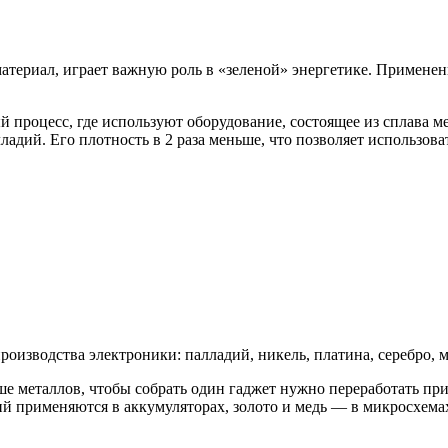
териал, играет важную роль в «зеленой» энергетике. Применен
процесс, где используют оборудование, состоящее из сплава м
ладий. Его плотность в 2 раза меньше, что позволяет использов
изводства электроники: палладий, никель, платина, серебро, ме
ше металлов, чтобы собрать один гаджет нужно переработать п
тий применяются в аккумуляторах, золото и медь — в микросхема