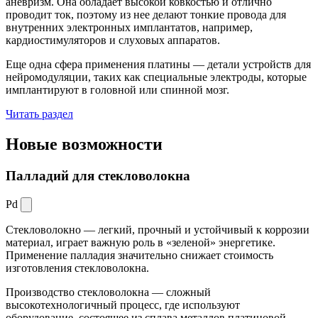
аневризм. Она обладает высокой ковкостью и отлично
проводит ток, поэтому из нее делают тонкие провода для
внутренних электронных имплантатов, например,
кардиостимуляторов и слуховых аппаратов.
Еще одна сфера применения платины — детали устройств для
нейромодуляции, таких как специальные электроды, которые
имплантируют в головной или спинной мозг.
Читать раздел
Новые
возможности
Палладий для стекловолокна
Pd
Стекловолокно — легкий, прочный и устойчивый к коррозии
материал, играет важную роль в «зеленой» энергетике.
Применение палладия значительно снижает стоимость
изготовления стекловолокна.
Производство стекловолокна — сложный
высокотехнологичный процесс, где используют
оборудование, состоящее из сплава металлов платиновой