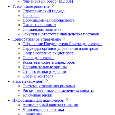
Финансовый обзор (MD&A)
Устойчивое развитие
Стратегический подход
Персонал
Промышленная безопасность
Экология и климат
Социальная политика
Закупки и ответственная цепочка поставок
Корпоративное управление
Обращение Председателя Совета директоров
Структура органов управления и контроля
Общее собрание акционеров
Совет директоров
Комитеты Совета директоров
Исполнительные органы
Отчет о вознаграждении
Органы контроля
Риск-менеджмент
Система управления рисками
Риски, связанные с изменением климата
Ключевые риски
Информация для акционеров
Акционерный капитал и акции
Дивидендная политика
Облигации