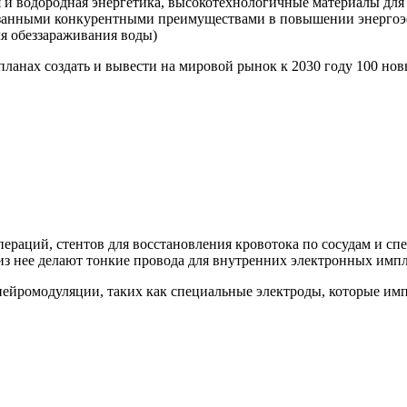
 и водородная энергетика, высокотехнологичные материалы для 
азанными конкурентными преимуществами в повышении энергоэ
ля обеззараживания воды)
планах создать и вывести на мировой рынок к 2030 году 100 н
пераций, стентов для восстановления кровотока по сосудам и с
 из нее делают тонкие провода для внутренних электронных импл
нейромодуляции, таких как специальные электроды, которые им