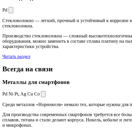
Pd
Стекловолокно — легкий, прочный и устойчивый к коррозии ма
стекловолокна.
Производство стекловолокна — сложный высокотехнологичный 
оборудования, можно заменить в составе сплава платину на пал
характеристики устройства.
Читать раздел
Всегда
на связи
Металлы для смартфонов
Pd Ni Pt,
Ag Cu Co
Среди металлов «Норникеля» немало тех, которые нужны для про
Для производства современных смартфонов требуется все боль
сплавов, титана и стали делают корпуса. Никель, кобальт и ли
и микрофонах.