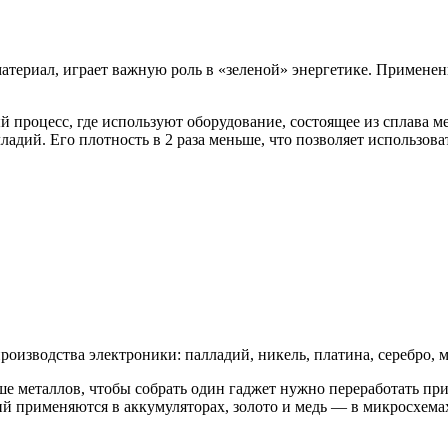
териал, играет важную роль в «зеленой» энергетике. Применен
процесс, где используют оборудование, состоящее из сплава м
ладий. Его плотность в 2 раза меньше, что позволяет использов
изводства электроники: палладий, никель, платина, серебро, ме
ше металлов, чтобы собрать один гаджет нужно переработать п
тий применяются в аккумуляторах, золото и медь — в микросхема