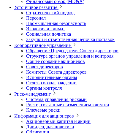
Финансовый обзор (MD&A)
Устойчивое развитие
Стратегический подход
Персонал
Промышленная безопасность
Экология и климат
Социальная политика
Закупки и ответственная цепочка поставок
Корпоративное управление
Обращение Председателя Совета директоров
Структура органов управления и контроля
Общее собрание акционеров
Совет директоров
Комитеты Совета директоров
Исполнительные органы
Отчет о вознаграждении
Органы контроля
Риск-менеджмент
Система управления рисками
Риски, связанные с изменением климата
Ключевые риски
Информация для акционеров
Акционерный капитал и акции
Дивидендная политика
Облигации