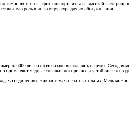
гих компонентах электротранспорта из-за ее высокой электропр
рает важную роль в инфраструктуре для их обслуживания.
мерно 6000 лет назад ее начали выплавлять из руды. Сегодня ме
но применяют медные сплавы: они прочнее и устойчивее к возде
одах, соединениях, микросхемах, печатных платах. Медь можно