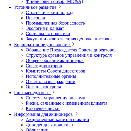
Финансовый обзор (MD&A)
Устойчивое развитие
Стратегический подход
Персонал
Промышленная безопасность
Экология и климат
Социальная политика
Закупки и ответственная цепочка поставок
Корпоративное управление
Обращение Председателя Совета директоров
Структура органов управления и контроля
Общее собрание акционеров
Совет директоров
Комитеты Совета директоров
Исполнительные органы
Отчет о вознаграждении
Органы контроля
Риск-менеджмент
Система управления рисками
Риски, связанные с изменением климата
Ключевые риски
Информация для акционеров
Акционерный капитал и акции
Дивидендная политика
Облигации