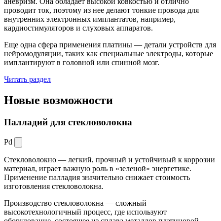
аневризм. Она обладает высокой ковкостью и отлично
проводит ток, поэтому из нее делают тонкие провода для
внутренних электронных имплантатов, например,
кардиостимуляторов и слуховых аппаратов.
Еще одна сфера применения платины — детали устройств для
нейромодуляции, таких как специальные электроды, которые
имплантируют в головной или спинной мозг.
Читать раздел
Новые
возможности
Палладий для стекловолокна
Pd
Стекловолокно — легкий, прочный и устойчивый к коррозии
материал, играет важную роль в «зеленой» энергетике.
Применение палладия значительно снижает стоимость
изготовления стекловолокна.
Производство стекловолокна — сложный
высокотехнологичный процесс, где используют
оборудование, состоящее из сплава металлов платиновой