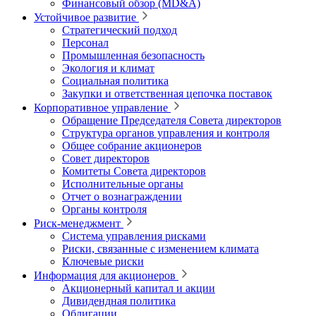
Финансовый обзор (MD&A)
Устойчивое развитие
Стратегический подход
Персонал
Промышленная безопасность
Экология и климат
Социальная политика
Закупки и ответственная цепочка поставок
Корпоративное управление
Обращение Председателя Совета директоров
Структура органов управления и контроля
Общее собрание акционеров
Совет директоров
Комитеты Совета директоров
Исполнительные органы
Отчет о вознаграждении
Органы контроля
Риск-менеджмент
Система управления рисками
Риски, связанные с изменением климата
Ключевые риски
Информация для акционеров
Акционерный капитал и акции
Дивидендная политика
Облигации