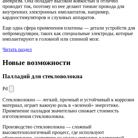
аневризм. Она обладает высокой ковкостью и отлично
проводит ток, поэтому из нее делают тонкие провода для
внутренних электронных имплантатов, например,
кардиостимуляторов и слуховых аппаратов.
Еще одна сфера применения платины — детали устройств для
нейромодуляции, таких как специальные электроды, которые
имплантируют в головной или спинной мозг.
Читать раздел
Новые
возможности
Палладий для стекловолокна
Pd
Стекловолокно — легкий, прочный и устойчивый к коррозии
материал, играет важную роль в «зеленой» энергетике.
Применение палладия значительно снижает стоимость
изготовления стекловолокна.
Производство стекловолокна — сложный
высокотехнологичный процесс, где используют
оборудование, состоящее из сплава металлов платиновой