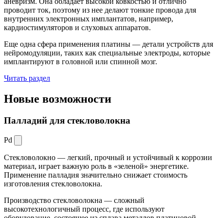
аневризм. Она обладает высокой ковкостью и отлично
проводит ток, поэтому из нее делают тонкие провода для
внутренних электронных имплантатов, например,
кардиостимуляторов и слуховых аппаратов.
Еще одна сфера применения платины — детали устройств для
нейромодуляции, таких как специальные электроды, которые
имплантируют в головной или спинной мозг.
Читать раздел
Новые
возможности
Палладий для стекловолокна
Pd
Стекловолокно — легкий, прочный и устойчивый к коррозии
материал, играет важную роль в «зеленой» энергетике.
Применение палладия значительно снижает стоимость
изготовления стекловолокна.
Производство стекловолокна — сложный
высокотехнологичный процесс, где используют
оборудование, состоящее из сплава металлов платиновой