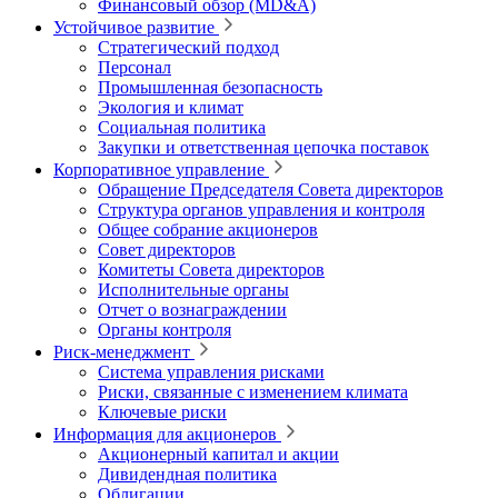
Финансовый обзор (MD&A)
Устойчивое развитие
Стратегический подход
Персонал
Промышленная безопасность
Экология и климат
Социальная политика
Закупки и ответственная цепочка поставок
Корпоративное управление
Обращение Председателя Совета директоров
Структура органов управления и контроля
Общее собрание акционеров
Совет директоров
Комитеты Совета директоров
Исполнительные органы
Отчет о вознаграждении
Органы контроля
Риск-менеджмент
Система управления рисками
Риски, связанные с изменением климата
Ключевые риски
Информация для акционеров
Акционерный капитал и акции
Дивидендная политика
Облигации