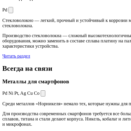
Pd
Стекловолокно — легкий, прочный и устойчивый к коррозии ма
стекловолокна.
Производство стекловолокна — сложный высокотехнологичный 
оборудования, можно заменить в составе сплава платину на пал
характеристики устройства.
Читать раздел
Всегда
на связи
Металлы для смартфонов
Pd Ni Pt,
Ag Cu Co
Среди металлов «Норникеля» немало тех, которые нужны для про
Для производства современных смартфонов требуется все боль
сплавов, титана и стали делают корпуса. Никель, кобальт и ли
и микрофонах.