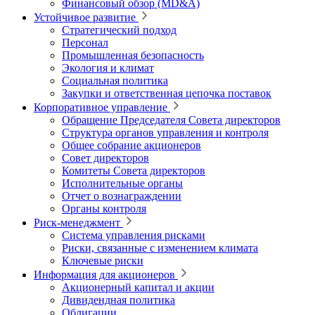
Финансовый обзор (MD&A)
Устойчивое развитие
Стратегический подход
Персонал
Промышленная безопасность
Экология и климат
Социальная политика
Закупки и ответственная цепочка поставок
Корпоративное управление
Обращение Председателя Совета директоров
Структура органов управления и контроля
Общее собрание акционеров
Совет директоров
Комитеты Совета директоров
Исполнительные органы
Отчет о вознаграждении
Органы контроля
Риск-менеджмент
Система управления рисками
Риски, связанные с изменением климата
Ключевые риски
Информация для акционеров
Акционерный капитал и акции
Дивидендная политика
Облигации