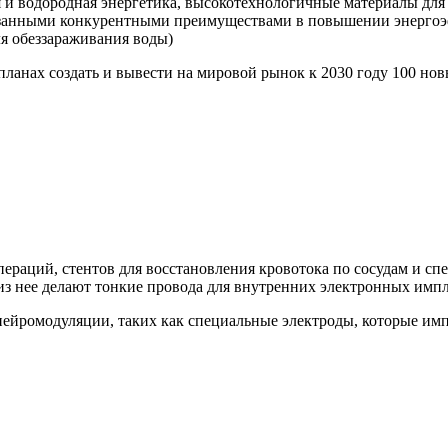
 и водородная энергетика, высокотехнологичные материалы для 
азанными конкурентными преимуществами в повышении энергоэ
ля обеззараживания воды)
планах создать и вывести на мировой рынок к 2030 году 100 н
пераций, стентов для восстановления кровотока по сосудам и с
 из нее делают тонкие провода для внутренних электронных импл
нейромодуляции, таких как специальные электроды, которые им