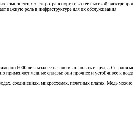
гих компонентах электротранспорта из-за ее высокой электропр
рает важную роль в инфраструктуре для их обслуживания.
мерно 6000 лет назад ее начали выплавлять из руды. Сегодня ме
но применяют медные сплавы: они прочнее и устойчивее к возде
одах, соединениях, микросхемах, печатных платах. Медь можно