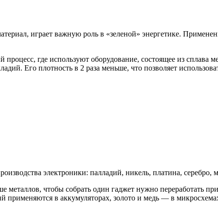
териал, играет важную роль в «зеленой» энергетике. Применен
процесс, где используют оборудование, состоящее из сплава м
ладий. Его плотность в 2 раза меньше, что позволяет использов
изводства электроники: палладий, никель, платина, серебро, ме
ше металлов, чтобы собрать один гаджет нужно переработать п
тий применяются в аккумуляторах, золото и медь — в микросхема