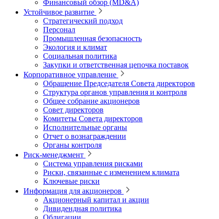
Финансовый обзор (MD&A)
Устойчивое развитие
Стратегический подход
Персонал
Промышленная безопасность
Экология и климат
Социальная политика
Закупки и ответственная цепочка поставок
Корпоративное управление
Обращение Председателя Совета директоров
Структура органов управления и контроля
Общее собрание акционеров
Совет директоров
Комитеты Совета директоров
Исполнительные органы
Отчет о вознаграждении
Органы контроля
Риск-менеджмент
Система управления рисками
Риски, связанные с изменением климата
Ключевые риски
Информация для акционеров
Акционерный капитал и акции
Дивидендная политика
Облигации