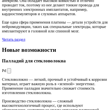
аневризм. Она обладает высокой ковкостью и отлично
проводит ток, поэтому из нее делают тонкие провода для
внутренних электронных имплантатов, например,
кардиостимуляторов и слуховых аппаратов.
Еще одна сфера применения платины — детали устройств для
нейромодуляции, таких как специальные электроды, которые
имплантируют в головной или спинной мозг.
Читать раздел
Новые
возможности
Палладий для стекловолокна
Pd
Стекловолокно — легкий, прочный и устойчивый к коррозии
материал, играет важную роль в «зеленой» энергетике.
Применение палладия значительно снижает стоимость
изготовления стекловолокна.
Производство стекловолокна — сложный
высокотехнологичный процесс, где используют
оборудование, состоящее из сплава металлов платиновой