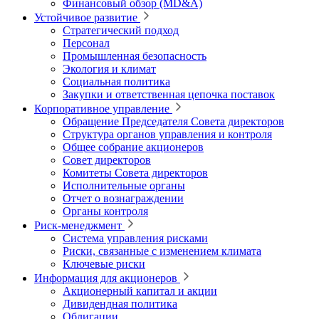
Финансовый обзор (MD&A)
Устойчивое развитие
Стратегический подход
Персонал
Промышленная безопасность
Экология и климат
Социальная политика
Закупки и ответственная цепочка поставок
Корпоративное управление
Обращение Председателя Совета директоров
Структура органов управления и контроля
Общее собрание акционеров
Совет директоров
Комитеты Совета директоров
Исполнительные органы
Отчет о вознаграждении
Органы контроля
Риск-менеджмент
Система управления рисками
Риски, связанные с изменением климата
Ключевые риски
Информация для акционеров
Акционерный капитал и акции
Дивидендная политика
Облигации