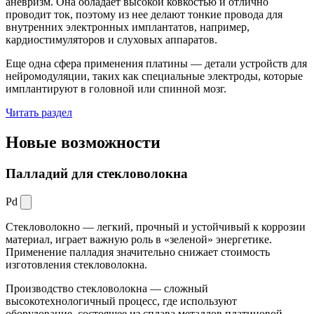
аневризм. Она обладает высокой ковкостью и отлично
проводит ток, поэтому из нее делают тонкие провода для
внутренних электронных имплантатов, например,
кардиостимуляторов и слуховых аппаратов.
Еще одна сфера применения платины — детали устройств для
нейромодуляции, таких как специальные электроды, которые
имплантируют в головной или спинной мозг.
Читать раздел
Новые
возможности
Палладий для стекловолокна
Pd
Стекловолокно — легкий, прочный и устойчивый к коррозии
материал, играет важную роль в «зеленой» энергетике.
Применение палладия значительно снижает стоимость
изготовления стекловолокна.
Производство стекловолокна — сложный
высокотехнологичный процесс, где используют
оборудование, состоящее из сплава металлов платиновой