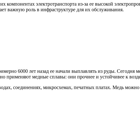
гих компонентах электротранспорта из-за ее высокой электропр
рает важную роль в инфраструктуре для их обслуживания.
мерно 6000 лет назад ее начали выплавлять из руды. Сегодня ме
но применяют медные сплавы: они прочнее и устойчивее к возде
одах, соединениях, микросхемах, печатных платах. Медь можно