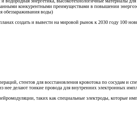
 и водородная энергетика, высокотехнологичные материалы для 
азанными конкурентными преимуществами в повышении энергоэ
ля обеззараживания воды)
планах создать и вывести на мировой рынок к 2030 году 100 н
пераций, стентов для восстановления кровотока по сосудам и с
 из нее делают тонкие провода для внутренних электронных импл
нейромодуляции, таких как специальные электроды, которые им