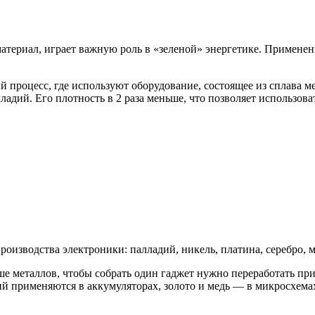
териал, играет важную роль в «зеленой» энергетике. Применен
процесс, где используют оборудование, состоящее из сплава м
ладий. Его плотность в 2 раза меньше, что позволяет использов
изводства электроники: палладий, никель, платина, серебро, ме
ше металлов, чтобы собрать один гаджет нужно переработать п
тий применяются в аккумуляторах, золото и медь — в микросхема