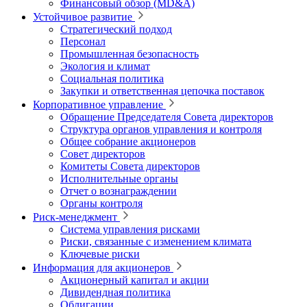
Финансовый обзор (MD&A)
Устойчивое развитие
Стратегический подход
Персонал
Промышленная безопасность
Экология и климат
Социальная политика
Закупки и ответственная цепочка поставок
Корпоративное управление
Обращение Председателя Совета директоров
Структура органов управления и контроля
Общее собрание акционеров
Совет директоров
Комитеты Совета директоров
Исполнительные органы
Отчет о вознаграждении
Органы контроля
Риск-менеджмент
Система управления рисками
Риски, связанные с изменением климата
Ключевые риски
Информация для акционеров
Акционерный капитал и акции
Дивидендная политика
Облигации