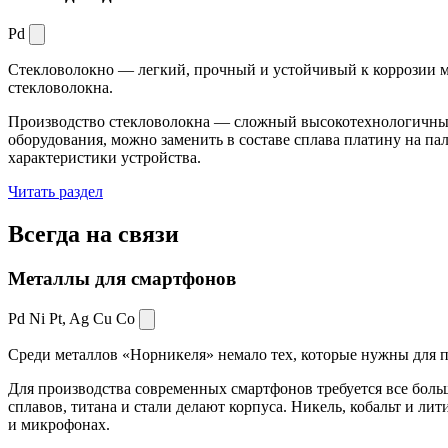
Pd
Стекловолокно — легкий, прочный и устойчивый к коррозии ма
стекловолокна.
Производство стекловолокна — сложный высокотехнологичный 
оборудования, можно заменить в составе сплава платину на пал
характеристики устройства.
Читать раздел
Всегда
на связи
Металлы для смартфонов
Pd Ni Pt,
Ag Cu Co
Среди металлов «Норникеля» немало тех, которые нужны для про
Для производства современных смартфонов требуется все боль
сплавов, титана и стали делают корпуса. Никель, кобальт и ли
и микрофонах.