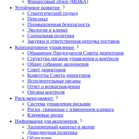
Финансовый обзор (MD&A)
Устойчивое развитие
Стратегический подход
Персонал
Промышленная безопасность
Экология и климат
Социальная политика
Закупки и ответственная цепочка поставок
Корпоративное управление
Обращение Председателя Совета директоров
Структура органов управления и контроля
Общее собрание акционеров
Совет директоров
Комитеты Совета директоров
Исполнительные органы
Отчет о вознаграждении
Органы контроля
Риск-менеджмент
Система управления рисками
Риски, связанные с изменением климата
Ключевые риски
Информация для акционеров
Акционерный капитал и акции
Дивидендная политика
Облигации