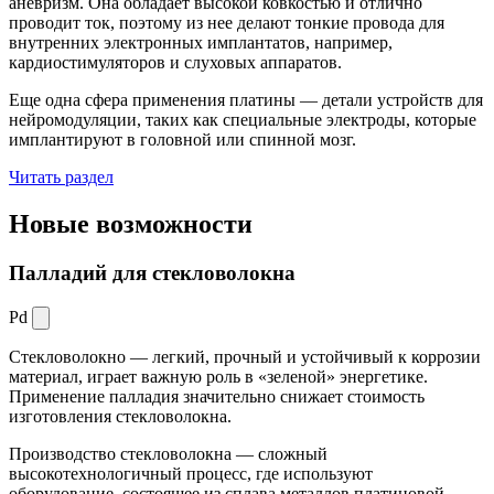
аневризм. Она обладает высокой ковкостью и отлично
проводит ток, поэтому из нее делают тонкие провода для
внутренних электронных имплантатов, например,
кардиостимуляторов и слуховых аппаратов.
Еще одна сфера применения платины — детали устройств для
нейромодуляции, таких как специальные электроды, которые
имплантируют в головной или спинной мозг.
Читать раздел
Новые
возможности
Палладий для стекловолокна
Pd
Стекловолокно — легкий, прочный и устойчивый к коррозии
материал, играет важную роль в «зеленой» энергетике.
Применение палладия значительно снижает стоимость
изготовления стекловолокна.
Производство стекловолокна — сложный
высокотехнологичный процесс, где используют
оборудование, состоящее из сплава металлов платиновой