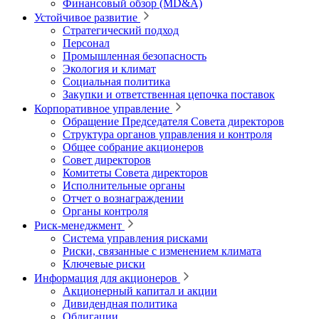
Финансовый обзор (MD&A)
Устойчивое развитие
Стратегический подход
Персонал
Промышленная безопасность
Экология и климат
Социальная политика
Закупки и ответственная цепочка поставок
Корпоративное управление
Обращение Председателя Совета директоров
Структура органов управления и контроля
Общее собрание акционеров
Совет директоров
Комитеты Совета директоров
Исполнительные органы
Отчет о вознаграждении
Органы контроля
Риск-менеджмент
Система управления рисками
Риски, связанные с изменением климата
Ключевые риски
Информация для акционеров
Акционерный капитал и акции
Дивидендная политика
Облигации