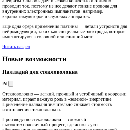
аневризм. Она обладает высокой ковкостью и отлично
проводит ток, поэтому из нее делают тонкие провода для
внутренних электронных имплантатов, например,
кардиостимуляторов и слуховых аппаратов.
Еще одна сфера применения платины — детали устройств для
нейромодуляции, таких как специальные электроды, которые
имплантируют в головной или спинной мозг.
Читать раздел
Новые
возможности
Палладий для стекловолокна
Pd
Стекловолокно — легкий, прочный и устойчивый к коррозии
материал, играет важную роль в «зеленой» энергетике.
Применение палладия значительно снижает стоимость
изготовления стекловолокна.
Производство стекловолокна — сложный
высокотехнологичный процесс, где используют
оборудование, состоящее из сплава металлов платиновой