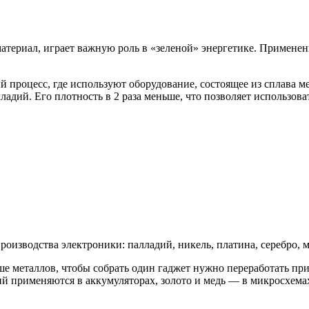
териал, играет важную роль в «зеленой» энергетике. Применен
процесс, где используют оборудование, состоящее из сплава м
ладий. Его плотность в 2 раза меньше, что позволяет использов
изводства электроники: палладий, никель, платина, серебро, ме
ше металлов, чтобы собрать один гаджет нужно переработать п
тий применяются в аккумуляторах, золото и медь — в микросхема