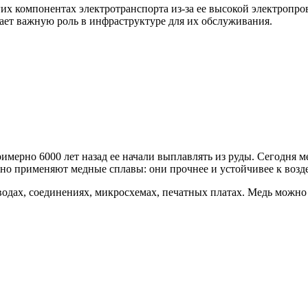
гих компонентах электротранспорта из-за ее высокой электропр
рает важную роль в инфраструктуре для их обслуживания.
мерно 6000 лет назад ее начали выплавлять из руды. Сегодня ме
но применяют медные сплавы: они прочнее и устойчивее к возде
одах, соединениях, микросхемах, печатных платах. Медь можно