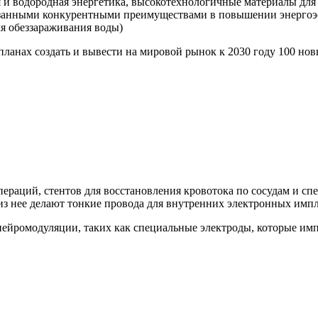
 и водородная энергетика, высокотехнологичные материалы для 
азанными конкурентными преимуществами в повышении энергоэ
ля обеззараживания воды)
планах создать и вывести на мировой рынок к 2030 году 100 н
пераций, стентов для восстановления кровотока по сосудам и с
 из нее делают тонкие провода для внутренних электронных импл
нейромодуляции, таких как специальные электроды, которые им