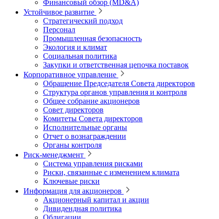
Финансовый обзор (MD&A)
Устойчивое развитие
Стратегический подход
Персонал
Промышленная безопасность
Экология и климат
Социальная политика
Закупки и ответственная цепочка поставок
Корпоративное управление
Обращение Председателя Совета директоров
Структура органов управления и контроля
Общее собрание акционеров
Совет директоров
Комитеты Совета директоров
Исполнительные органы
Отчет о вознаграждении
Органы контроля
Риск-менеджмент
Система управления рисками
Риски, связанные с изменением климата
Ключевые риски
Информация для акционеров
Акционерный капитал и акции
Дивидендная политика
Облигации