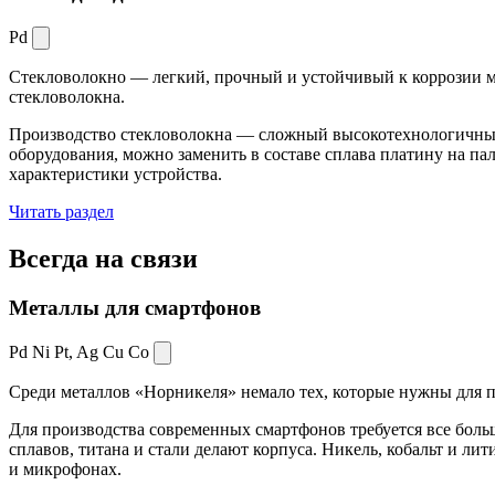
Pd
Стекловолокно — легкий, прочный и устойчивый к коррозии ма
стекловолокна.
Производство стекловолокна — сложный высокотехнологичный 
оборудования, можно заменить в составе сплава платину на пал
характеристики устройства.
Читать раздел
Всегда
на связи
Металлы для смартфонов
Pd Ni Pt,
Ag Cu Co
Среди металлов «Норникеля» немало тех, которые нужны для про
Для производства современных смартфонов требуется все боль
сплавов, титана и стали делают корпуса. Никель, кобальт и ли
и микрофонах.