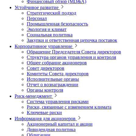
Финансовый обзор (MD&A)
Устойчивое развитие
Стратегический подход
Персонал
Промышленная безопасность
Экология и климат
Социальная политика
Закупки и ответственная цепочка поставок
Корпоративное управление
Обращение Председателя Совета директоров
Структура органов управления и контроля
Общее собрание акционеров
Совет директоров
Комитеты Совета директоров
Исполнительные органы
Отчет о вознаграждении
Органы контроля
Риск-менеджмент
Система управления рисками
Риски, связанные с изменением климата
Ключевые риски
Информация для акционеров
Акционерный капитал и акции
Дивидендная политика
Облигации