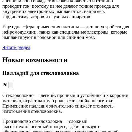
аневризм. Она обладает высокой ковкостью и отлично
проводит ток, поэтому из нее делают тонкие провода для
внутренних электронных имплантатов, например,
кардиостимуляторов и слуховых аппаратов.
Еще одна сфера применения платины — детали устройств для
нейромодуляции, таких как специальные электроды, которые
имплантируют в головной или спинной мозг.
Читать раздел
Новые
возможности
Палладий для стекловолокна
Pd
Стекловолокно — легкий, прочный и устойчивый к коррозии
материал, играет важную роль в «зеленой» энергетике.
Применение палладия значительно снижает стоимость
изготовления стекловолокна.
Производство стекловолокна — сложный
высокотехнологичный процесс, где используют
оборудование, состоящее из сплава металлов платиновой