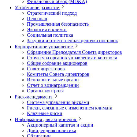
Финансовый обзор (MD&A)
Устойчивое развитие
Стратегический подход
Персонал
Промышленная безопасность
Экология и климат
Социальная политика
Закупки и ответственная цепочка поставок
Корпоративное управление
Обращение Председателя Совета директоров
Структура органов управления и контроля
Общее собрание акционеров
Совет директоров
Комитеты Совета директоров
Исполнительные органы
Отчет о вознаграждении
Органы контроля
Риск-менеджмент
Система управления рисками
Риски, связанные с изменением климата
Ключевые риски
Информация для акционеров
Акционерный капитал и акции
Дивидендная политика
Облигации