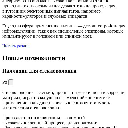
аневризм. Она обладает высокой ковкостью и отлично
проводит ток, поэтому из нее делают тонкие провода для
внутренних электронных имплантатов, например,
кардиостимуляторов и слуховых аппаратов.
Еще одна сфера применения платины — детали устройств для
нейромодуляции, таких как специальные электроды, которые
имплантируют в головной или спинной мозг.
Читать раздел
Новые
возможности
Палладий для стекловолокна
Pd
Стекловолокно — легкий, прочный и устойчивый к коррозии
материал, играет важную роль в «зеленой» энергетике.
Применение палладия значительно снижает стоимость
изготовления стекловолокна.
Производство стекловолокна — сложный
высокотехнологичный процесс, где используют
оборудование, состоящее из сплава металлов платиновой