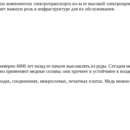
гих компонентах электротранспорта из-за ее высокой электропр
рает важную роль в инфраструктуре для их обслуживания.
мерно 6000 лет назад ее начали выплавлять из руды. Сегодня ме
но применяют медные сплавы: они прочнее и устойчивее к возде
одах, соединениях, микросхемах, печатных платах. Медь можно