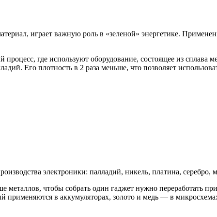
териал, играет важную роль в «зеленой» энергетике. Применен
процесс, где используют оборудование, состоящее из сплава м
ладий. Его плотность в 2 раза меньше, что позволяет использов
изводства электроники: палладий, никель, платина, серебро, ме
ше металлов, чтобы собрать один гаджет нужно переработать п
тий применяются в аккумуляторах, золото и медь — в микросхема