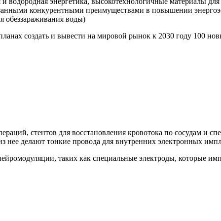
 и водородная энергетика, высокотехнологичные материалы для 
азанными конкурентными преимуществами в повышении энергоэ
ля обеззараживания воды)
планах создать и вывести на мировой рынок к 2030 году 100 н
пераций, стентов для восстановления кровотока по сосудам и с
 из нее делают тонкие провода для внутренних электронных импл
нейромодуляции, таких как специальные электроды, которые им