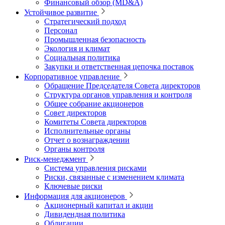
Финансовый обзор (MD&A)
Устойчивое развитие
Стратегический подход
Персонал
Промышленная безопасность
Экология и климат
Социальная политика
Закупки и ответственная цепочка поставок
Корпоративное управление
Обращение Председателя Совета директоров
Структура органов управления и контроля
Общее собрание акционеров
Совет директоров
Комитеты Совета директоров
Исполнительные органы
Отчет о вознаграждении
Органы контроля
Риск-менеджмент
Система управления рисками
Риски, связанные с изменением климата
Ключевые риски
Информация для акционеров
Акционерный капитал и акции
Дивидендная политика
Облигации