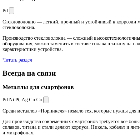
Pd
Стекловолокно — легкий, прочный и устойчивый к коррозии ма
стекловолокна.
Производство стекловолокна — сложный высокотехнологичный 
оборудования, можно заменить в составе сплава платину на пал
характеристики устройства.
Читать раздел
Всегда
на связи
Металлы для смартфонов
Pd Ni Pt,
Ag Cu Co
Среди металлов «Норникеля» немало тех, которые нужны для про
Для производства современных смартфонов требуется все боль
сплавов, титана и стали делают корпуса. Никель, кобальт и ли
и микрофонах.