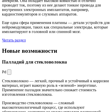
аневризм. Она обладает высокой ковкостью и отлично
проводит ток, поэтому из нее делают тонкие провода для
внутренних электронных имплантатов, например,
кардиостимуляторов и слуховых аппаратов.
Еще одна сфера применения платины — детали устройств для
нейромодуляции, таких как специальные электроды, которые
имплантируют в головной или спинной мозг.
Читать раздел
Новые
возможности
Палладий для стекловолокна
Pd
Стекловолокно — легкий, прочный и устойчивый к коррозии
материал, играет важную роль в «зеленой» энергетике.
Применение палладия значительно снижает стоимость
изготовления стекловолокна.
Производство стекловолокна — сложный
высокотехнологичный процесс, где используют
оборудование, состоящее из сплава металлов платиновой