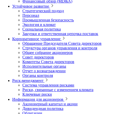
Финансовый обзор (MD&A)
Устойчивое развитие
Стратегический подход
Персонал
Промышленная безопасность
Экология и климат
Социальная политика
Закупки и ответственная цепочка поставок
Корпоративное управление
Обращение Председателя Совета директоров
Структура органов управления и контроля
Общее собрание акционеров
Совет директоров
Комитеты Совета директоров
Исполнительные органы
Отчет о вознаграждении
Органы контроля
Риск-менеджмент
Система управления рисками
Риски, связанные с изменением климата
Ключевые риски
Информация для акционеров
Акционерный капитал и акции
Дивидендная политика
Облигации