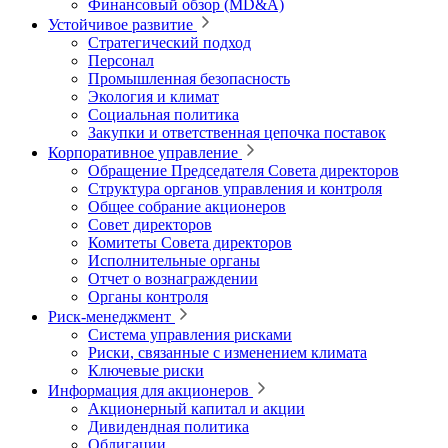
Финансовый обзор (MD&A)
Устойчивое развитие
Стратегический подход
Персонал
Промышленная безопасность
Экология и климат
Социальная политика
Закупки и ответственная цепочка поставок
Корпоративное управление
Обращение Председателя Совета директоров
Структура органов управления и контроля
Общее собрание акционеров
Совет директоров
Комитеты Совета директоров
Исполнительные органы
Отчет о вознаграждении
Органы контроля
Риск-менеджмент
Система управления рисками
Риски, связанные с изменением климата
Ключевые риски
Информация для акционеров
Акционерный капитал и акции
Дивидендная политика
Облигации