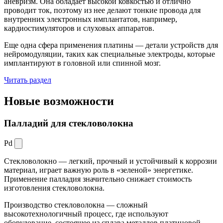
аневризм. Она обладает высокой ковкостью и отлично
проводит ток, поэтому из нее делают тонкие провода для
внутренних электронных имплантатов, например,
кардиостимуляторов и слуховых аппаратов.
Еще одна сфера применения платины — детали устройств для
нейромодуляции, таких как специальные электроды, которые
имплантируют в головной или спинной мозг.
Читать раздел
Новые
возможности
Палладий для стекловолокна
Pd
Стекловолокно — легкий, прочный и устойчивый к коррозии
материал, играет важную роль в «зеленой» энергетике.
Применение палладия значительно снижает стоимость
изготовления стекловолокна.
Производство стекловолокна — сложный
высокотехнологичный процесс, где используют
оборудование, состоящее из сплава металлов платиновой