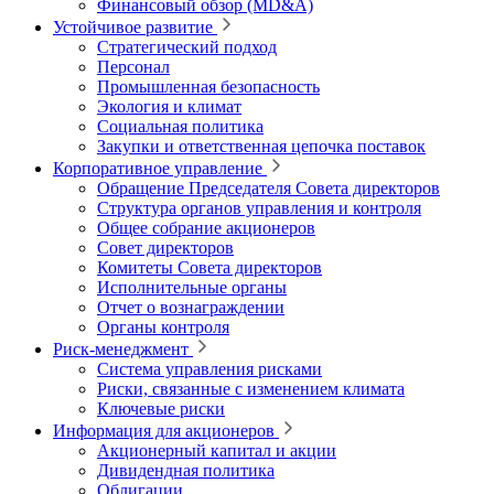
Финансовый обзор (MD&A)
Устойчивое развитие
Стратегический подход
Персонал
Промышленная безопасность
Экология и климат
Социальная политика
Закупки и ответственная цепочка поставок
Корпоративное управление
Обращение Председателя Совета директоров
Структура органов управления и контроля
Общее собрание акционеров
Совет директоров
Комитеты Совета директоров
Исполнительные органы
Отчет о вознаграждении
Органы контроля
Риск-менеджмент
Система управления рисками
Риски, связанные с изменением климата
Ключевые риски
Информация для акционеров
Акционерный капитал и акции
Дивидендная политика
Облигации