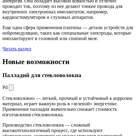
аневризм. Она обладает высокой ковкостью и отлично
проводит ток, поэтому из нее делают тонкие провода для
внутренних электронных имплантатов, например,
кардиостимуляторов и слуховых аппаратов.
Еще одна сфера применения платины — детали устройств для
нейромодуляции, таких как специальные электроды, которые
имплантируют в головной или спинной мозг.
Читать раздел
Новые
возможности
Палладий для стекловолокна
Pd
Стекловолокно — легкий, прочный и устойчивый к коррозии
материал, играет важную роль в «зеленой» энергетике.
Применение палладия значительно снижает стоимость
изготовления стекловолокна.
Производство стекловолокна — сложный
высокотехнологичный процесс, где используют
оборудование, состоящее из сплава металлов платиновой