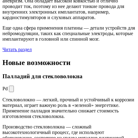
аневризм. Она обладает высокой ковкостью и отлично
проводит ток, поэтому из нее делают тонкие провода для
внутренних электронных имплантатов, например,
кардиостимуляторов и слуховых аппаратов.
Еще одна сфера применения платины — детали устройств для
нейромодуляции, таких как специальные электроды, которые
имплантируют в головной или спинной мозг.
Читать раздел
Новые
возможности
Палладий для стекловолокна
Pd
Стекловолокно — легкий, прочный и устойчивый к коррозии
материал, играет важную роль в «зеленой» энергетике.
Применение палладия значительно снижает стоимость
изготовления стекловолокна.
Производство стекловолокна — сложный
высокотехнологичный процесс, где используют
оборудование, состоящее из сплава металлов платиновой