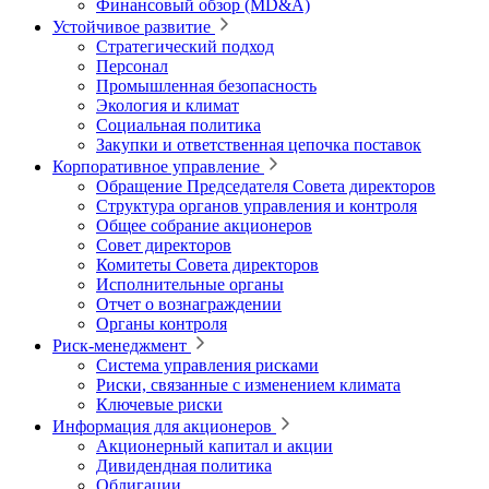
Финансовый обзор (MD&A)
Устойчивое развитие
Стратегический подход
Персонал
Промышленная безопасность
Экология и климат
Социальная политика
Закупки и ответственная цепочка поставок
Корпоративное управление
Обращение Председателя Совета директоров
Структура органов управления и контроля
Общее собрание акционеров
Совет директоров
Комитеты Совета директоров
Исполнительные органы
Отчет о вознаграждении
Органы контроля
Риск-менеджмент
Система управления рисками
Риски, связанные с изменением климата
Ключевые риски
Информация для акционеров
Акционерный капитал и акции
Дивидендная политика
Облигации