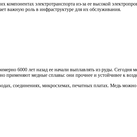
гих компонентах электротранспорта из-за ее высокой электропр
рает важную роль в инфраструктуре для их обслуживания.
мерно 6000 лет назад ее начали выплавлять из руды. Сегодня ме
но применяют медные сплавы: они прочнее и устойчивее к возде
одах, соединениях, микросхемах, печатных платах. Медь можно