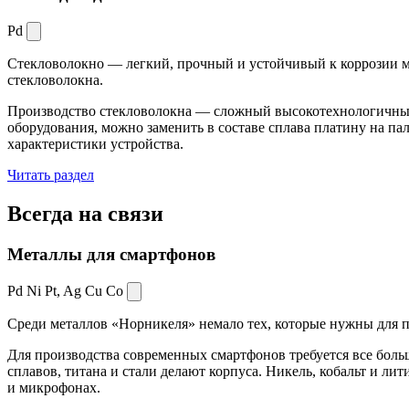
Pd
Стекловолокно — легкий, прочный и устойчивый к коррозии ма
стекловолокна.
Производство стекловолокна — сложный высокотехнологичный 
оборудования, можно заменить в составе сплава платину на пал
характеристики устройства.
Читать раздел
Всегда
на связи
Металлы для смартфонов
Pd Ni Pt,
Ag Cu Co
Среди металлов «Норникеля» немало тех, которые нужны для про
Для производства современных смартфонов требуется все боль
сплавов, титана и стали делают корпуса. Никель, кобальт и ли
и микрофонах.