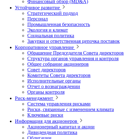
Финансовый обзор (MD&A)
Устойчивое развитие
Стратегический подход
Персонал
Промышленная безопасность
Экология и климат
Социальная политика
Закупки и ответственная цепочка поставок
Корпоративное управление
Обращение Председателя Совета директоров
Структура органов управления и контроля
Общее собрание акционеров
Совет директоров
Комитеты Совета директоров
Исполнительные органы
Отчет о вознаграждении
Органы контроля
Риск-менеджмент
Система управления рисками
Риски, связанные с изменением климата
Ключевые риски
Информация для акционеров
Акционерный капитал и акции
Дивидендная политика
Облигации