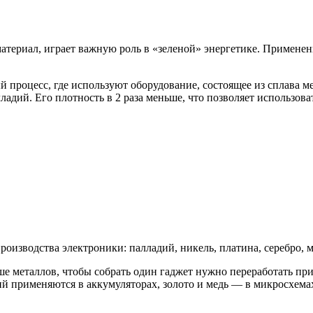
териал, играет важную роль в «зеленой» энергетике. Применен
процесс, где используют оборудование, состоящее из сплава м
ладий. Его плотность в 2 раза меньше, что позволяет использов
изводства электроники: палладий, никель, платина, серебро, ме
ше металлов, чтобы собрать один гаджет нужно переработать п
тий применяются в аккумуляторах, золото и медь — в микросхема