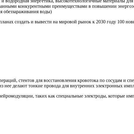
 и водородная энергетика, высокотехнологичные материалы для 
азанными конкурентными преимуществами в повышении энергоэ
ля обеззараживания воды)
планах создать и вывести на мировой рынок к 2030 году 100 н
пераций, стентов для восстановления кровотока по сосудам и с
 из нее делают тонкие провода для внутренних электронных импл
нейромодуляции, таких как специальные электроды, которые им