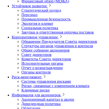
Финансовый обзор (MD&A)
Устойчивое развитие
Стратегический подход
Персонал
Промышленная безопасность
Экология и климат
Социальная политика
Закупки и ответственная цепочка поставок
Корпоративное управление
Обращение Председателя Совета директоров
Структура органов управления и контроля
Общее собрание акционеров
Совет директоров
Комитеты Совета директоров
Исполнительные органы
Отчет о вознаграждении
Органы контроля
Риск-менеджмент
Система управления рисками
Риски, связанные с изменением климата
Ключевые риски
Информация для акционеров
Акционерный капитал и акции
Дивидендная политика
Облигации