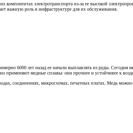
гих компонентах электротранспорта из-за ее высокой электропр
рает важную роль в инфраструктуре для их обслуживания.
мерно 6000 лет назад ее начали выплавлять из руды. Сегодня ме
но применяют медные сплавы: они прочнее и устойчивее к возде
одах, соединениях, микросхемах, печатных платах. Медь можно