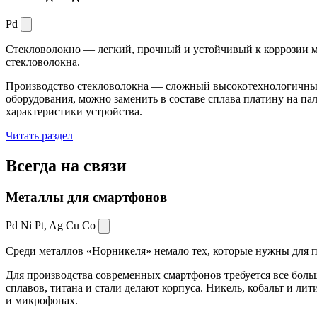
Pd
Стекловолокно — легкий, прочный и устойчивый к коррозии ма
стекловолокна.
Производство стекловолокна — сложный высокотехнологичный 
оборудования, можно заменить в составе сплава платину на пал
характеристики устройства.
Читать раздел
Всегда
на связи
Металлы для смартфонов
Pd Ni Pt,
Ag Cu Co
Среди металлов «Норникеля» немало тех, которые нужны для про
Для производства современных смартфонов требуется все боль
сплавов, титана и стали делают корпуса. Никель, кобальт и ли
и микрофонах.