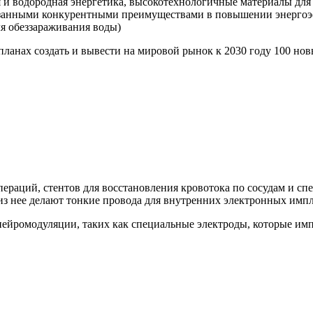
 и водородная энергетика, высокотехнологичные материалы для 
азанными конкурентными преимуществами в повышении энергоэ
ля обеззараживания воды)
планах создать и вывести на мировой рынок к 2030 году 100 н
пераций, стентов для восстановления кровотока по сосудам и с
 из нее делают тонкие провода для внутренних электронных импл
нейромодуляции, таких как специальные электроды, которые им