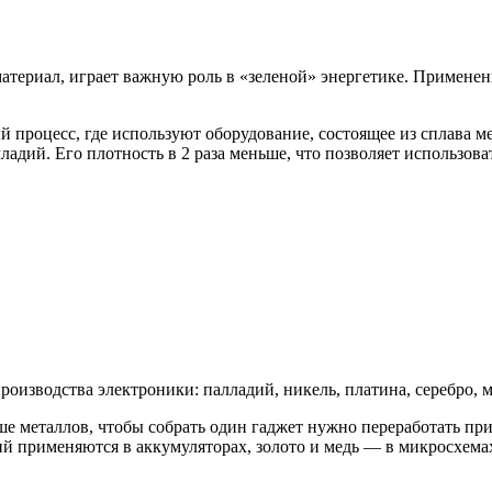
териал, играет важную роль в «зеленой» энергетике. Применен
процесс, где используют оборудование, состоящее из сплава м
ладий. Его плотность в 2 раза меньше, что позволяет использов
изводства электроники: палладий, никель, платина, серебро, ме
ше металлов, чтобы собрать один гаджет нужно переработать п
тий применяются в аккумуляторах, золото и медь — в микросхема