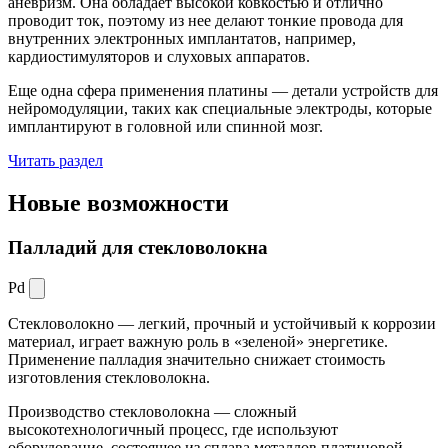
аневризм. Она обладает высокой ковкостью и отлично
проводит ток, поэтому из нее делают тонкие провода для
внутренних электронных имплантатов, например,
кардиостимуляторов и слуховых аппаратов.
Еще одна сфера применения платины — детали устройств для
нейромодуляции, таких как специальные электроды, которые
имплантируют в головной или спинной мозг.
Читать раздел
Новые
возможности
Палладий для стекловолокна
Pd
Стекловолокно — легкий, прочный и устойчивый к коррозии
материал, играет важную роль в «зеленой» энергетике.
Применение палладия значительно снижает стоимость
изготовления стекловолокна.
Производство стекловолокна — сложный
высокотехнологичный процесс, где используют
оборудование, состоящее из сплава металлов платиновой