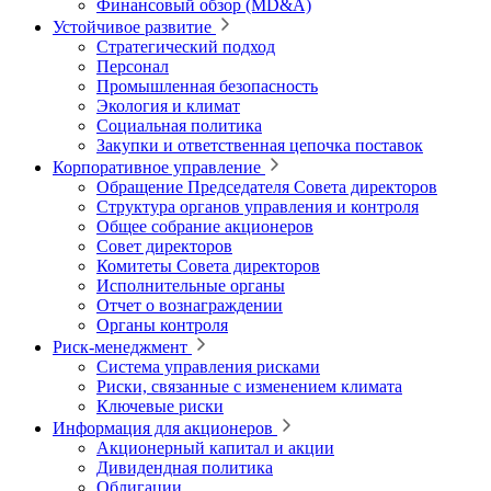
Финансовый обзор (MD&A)
Устойчивое развитие
Стратегический подход
Персонал
Промышленная безопасность
Экология и климат
Социальная политика
Закупки и ответственная цепочка поставок
Корпоративное управление
Обращение Председателя Совета директоров
Структура органов управления и контроля
Общее собрание акционеров
Совет директоров
Комитеты Совета директоров
Исполнительные органы
Отчет о вознаграждении
Органы контроля
Риск-менеджмент
Система управления рисками
Риски, связанные с изменением климата
Ключевые риски
Информация для акционеров
Акционерный капитал и акции
Дивидендная политика
Облигации