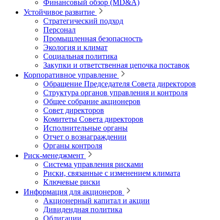
Финансовый обзор (MD&A)
Устойчивое развитие
Стратегический подход
Персонал
Промышленная безопасность
Экология и климат
Социальная политика
Закупки и ответственная цепочка поставок
Корпоративное управление
Обращение Председателя Совета директоров
Структура органов управления и контроля
Общее собрание акционеров
Совет директоров
Комитеты Совета директоров
Исполнительные органы
Отчет о вознаграждении
Органы контроля
Риск-менеджмент
Система управления рисками
Риски, связанные с изменением климата
Ключевые риски
Информация для акционеров
Акционерный капитал и акции
Дивидендная политика
Облигации