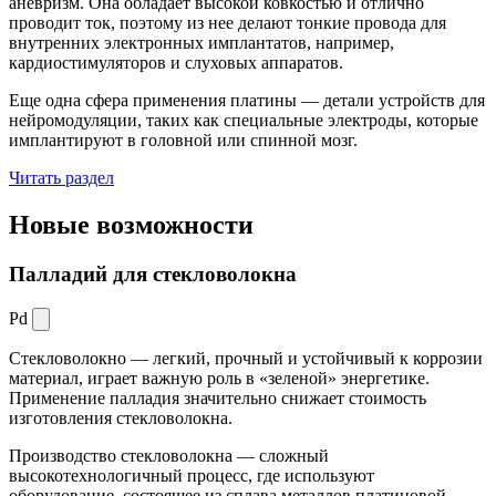
аневризм. Она обладает высокой ковкостью и отлично
проводит ток, поэтому из нее делают тонкие провода для
внутренних электронных имплантатов, например,
кардиостимуляторов и слуховых аппаратов.
Еще одна сфера применения платины — детали устройств для
нейромодуляции, таких как специальные электроды, которые
имплантируют в головной или спинной мозг.
Читать раздел
Новые
возможности
Палладий для стекловолокна
Pd
Стекловолокно — легкий, прочный и устойчивый к коррозии
материал, играет важную роль в «зеленой» энергетике.
Применение палладия значительно снижает стоимость
изготовления стекловолокна.
Производство стекловолокна — сложный
высокотехнологичный процесс, где используют
оборудование, состоящее из сплава металлов платиновой