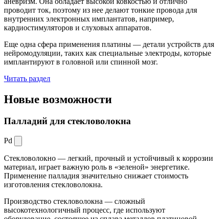
аневризм. Она обладает высокой ковкостью и отлично
проводит ток, поэтому из нее делают тонкие провода для
внутренних электронных имплантатов, например,
кардиостимуляторов и слуховых аппаратов.
Еще одна сфера применения платины — детали устройств для
нейромодуляции, таких как специальные электроды, которые
имплантируют в головной или спинной мозг.
Читать раздел
Новые
возможности
Палладий для стекловолокна
Pd
Стекловолокно — легкий, прочный и устойчивый к коррозии
материал, играет важную роль в «зеленой» энергетике.
Применение палладия значительно снижает стоимость
изготовления стекловолокна.
Производство стекловолокна — сложный
высокотехнологичный процесс, где используют
оборудование, состоящее из сплава металлов платиновой