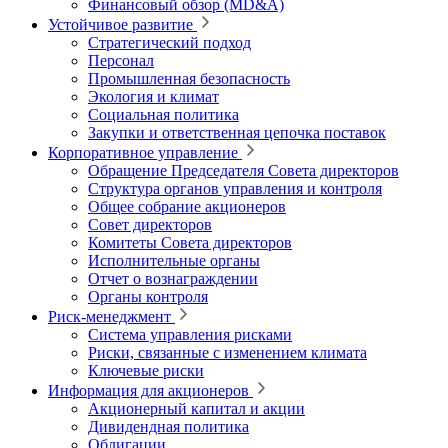
Финансовый обзор (MD&A)
Устойчивое развитие
Стратегический подход
Персонал
Промышленная безопасность
Экология и климат
Социальная политика
Закупки и ответственная цепочка поставок
Корпоративное управление
Обращение Председателя Совета директоров
Структура органов управления и контроля
Общее собрание акционеров
Совет директоров
Комитеты Совета директоров
Исполнительные органы
Отчет о вознаграждении
Органы контроля
Риск-менеджмент
Система управления рисками
Риски, связанные с изменением климата
Ключевые риски
Информация для акционеров
Акционерный капитал и акции
Дивидендная политика
Облигации