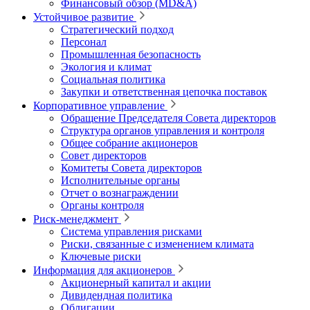
Финансовый обзор (MD&A)
Устойчивое развитие
Стратегический подход
Персонал
Промышленная безопасность
Экология и климат
Социальная политика
Закупки и ответственная цепочка поставок
Корпоративное управление
Обращение Председателя Совета директоров
Структура органов управления и контроля
Общее собрание акционеров
Совет директоров
Комитеты Совета директоров
Исполнительные органы
Отчет о вознаграждении
Органы контроля
Риск-менеджмент
Система управления рисками
Риски, связанные с изменением климата
Ключевые риски
Информация для акционеров
Акционерный капитал и акции
Дивидендная политика
Облигации