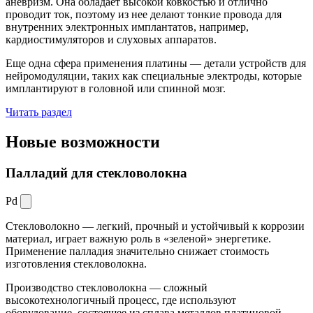
аневризм. Она обладает высокой ковкостью и отлично
проводит ток, поэтому из нее делают тонкие провода для
внутренних электронных имплантатов, например,
кардиостимуляторов и слуховых аппаратов.
Еще одна сфера применения платины — детали устройств для
нейромодуляции, таких как специальные электроды, которые
имплантируют в головной или спинной мозг.
Читать раздел
Новые
возможности
Палладий для стекловолокна
Pd
Стекловолокно — легкий, прочный и устойчивый к коррозии
материал, играет важную роль в «зеленой» энергетике.
Применение палладия значительно снижает стоимость
изготовления стекловолокна.
Производство стекловолокна — сложный
высокотехнологичный процесс, где используют
оборудование, состоящее из сплава металлов платиновой