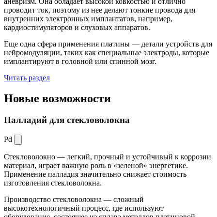
аневризм. Она обладает высокой ковкостью и отлично
проводит ток, поэтому из нее делают тонкие провода для
внутренних электронных имплантатов, например,
кардиостимуляторов и слуховых аппаратов.
Еще одна сфера применения платины — детали устройств для
нейромодуляции, таких как специальные электроды, которые
имплантируют в головной или спинной мозг.
Читать раздел
Новые
возможности
Палладий для стекловолокна
Pd
Стекловолокно — легкий, прочный и устойчивый к коррозии
материал, играет важную роль в «зеленой» энергетике.
Применение палладия значительно снижает стоимость
изготовления стекловолокна.
Производство стекловолокна — сложный
высокотехнологичный процесс, где используют
оборудование, состоящее из сплава металлов платиновой