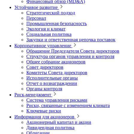
Финансовый обзор (MD&A)
Устойчивое развитие
Стратегический подход
Персонал
Промышленная безопасность
Экология и климат
Социальная политика
Закупки и ответственная цепочка поставок
Корпоративное управление
Обращение Председателя Совета директоров
Структура органов управления и контроля
Общее собрание акционеров
Совет директоров
Комитеты Совета директоров
Исполнительные органы
Отчет о вознаграждении
Органы контроля
Риск-менеджмент
Система управления рисками
Риски, связанные с изменением климата
Ключевые риски
Информация для акционеров
Акционерный капитал и акции
Дивидендная политика
Облигации