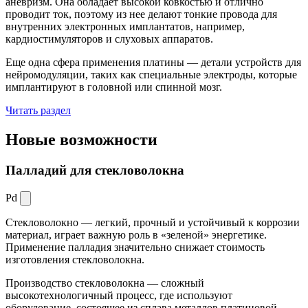
аневризм. Она обладает высокой ковкостью и отлично
проводит ток, поэтому из нее делают тонкие провода для
внутренних электронных имплантатов, например,
кардиостимуляторов и слуховых аппаратов.
Еще одна сфера применения платины — детали устройств для
нейромодуляции, таких как специальные электроды, которые
имплантируют в головной или спинной мозг.
Читать раздел
Новые
возможности
Палладий для стекловолокна
Pd
Стекловолокно — легкий, прочный и устойчивый к коррозии
материал, играет важную роль в «зеленой» энергетике.
Применение палладия значительно снижает стоимость
изготовления стекловолокна.
Производство стекловолокна — сложный
высокотехнологичный процесс, где используют
оборудование, состоящее из сплава металлов платиновой