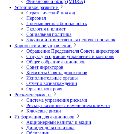
Финансовый обзор (MD&A)
Устойчивое развитие
Стратегический подход
Персонал
Промышленная безопасность
Экология и климат
Социальная политика
Закупки и ответственная цепочка поставок
Корпоративное управление
Обращение Председателя Совета директоров
Структура органов управления и контроля
Общее собрание акционеров
Совет директоров
Комитеты Совета директоров
Исполнительные органы
Отчет о вознаграждении
Органы контроля
Риск-менеджмент
Система управления рисками
Риски, связанные с изменением климата
Ключевые риски
Информация для акционеров
Акционерный капитал и акции
Дивидендная политика
Облигации