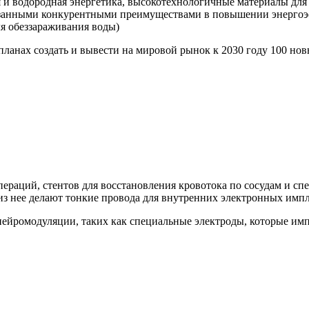
 и водородная энергетика, высокотехнологичные материалы для 
азанными конкурентными преимуществами в повышении энергоэ
ля обеззараживания воды)
планах создать и вывести на мировой рынок к 2030 году 100 н
пераций, стентов для восстановления кровотока по сосудам и с
 из нее делают тонкие провода для внутренних электронных импл
нейромодуляции, таких как специальные электроды, которые им