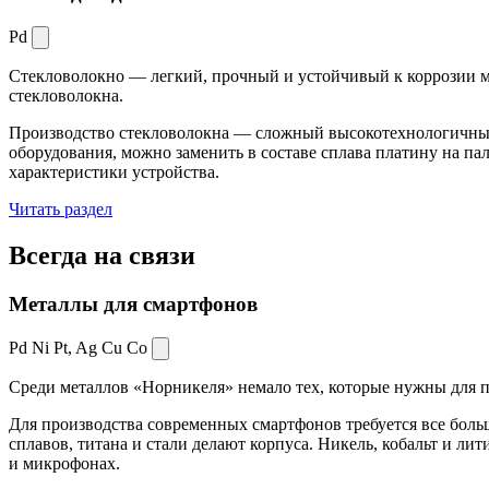
Pd
Стекловолокно — легкий, прочный и устойчивый к коррозии ма
стекловолокна.
Производство стекловолокна — сложный высокотехнологичный 
оборудования, можно заменить в составе сплава платину на пал
характеристики устройства.
Читать раздел
Всегда
на связи
Металлы для смартфонов
Pd Ni Pt,
Ag Cu Co
Среди металлов «Норникеля» немало тех, которые нужны для про
Для производства современных смартфонов требуется все боль
сплавов, титана и стали делают корпуса. Никель, кобальт и ли
и микрофонах.