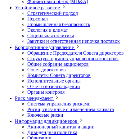
Финансовый обзор (MD&A)
Устойчивое развитие
Стратегический подход
Персонал
Промышленная безопасность
Экология и климат
Социальная политика
Закупки и ответственная цепочка поставок
Корпоративное управление
Обращение Председателя Совета директоров
Структура органов управления и контроля
Общее собрание акционеров
Совет директоров
Комитеты Совета директоров
Исполнительные органы
Отчет о вознаграждении
Органы контроля
Риск-менеджмент
Система управления рисками
Риски, связанные с изменением климата
Ключевые риски
Информация для акционеров
Акционерный капитал и акции
Дивидендная политика
Облигации