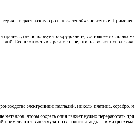
териал, играет важную роль в «зеленой» энергетике. Применен
процесс, где используют оборудование, состоящее из сплава м
ладий. Его плотность в 2 раза меньше, что позволяет использов
изводства электроники: палладий, никель, платина, серебро, ме
ше металлов, чтобы собрать один гаджет нужно переработать п
тий применяются в аккумуляторах, золото и медь — в микросхема