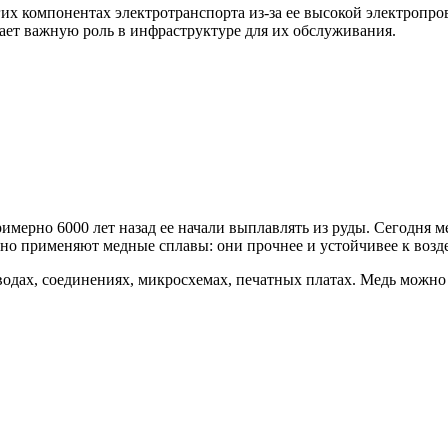
гих компонентах электротранспорта из-за ее высокой электропр
рает важную роль в инфраструктуре для их обслуживания.
мерно 6000 лет назад ее начали выплавлять из руды. Сегодня ме
но применяют медные сплавы: они прочнее и устойчивее к возде
одах, соединениях, микросхемах, печатных платах. Медь можно