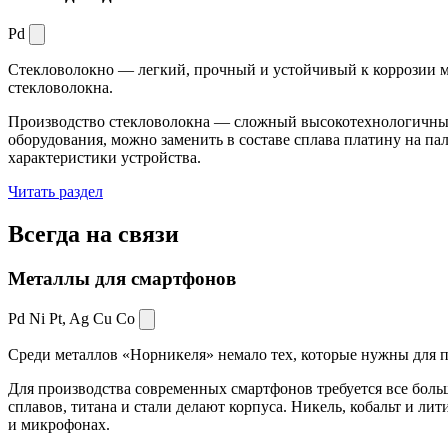
Pd
Стекловолокно — легкий, прочный и устойчивый к коррозии ма
стекловолокна.
Производство стекловолокна — сложный высокотехнологичный 
оборудования, можно заменить в составе сплава платину на пал
характеристики устройства.
Читать раздел
Всегда
на связи
Металлы для смартфонов
Pd Ni Pt,
Ag Cu Co
Среди металлов «Норникеля» немало тех, которые нужны для про
Для производства современных смартфонов требуется все боль
сплавов, титана и стали делают корпуса. Никель, кобальт и ли
и микрофонах.