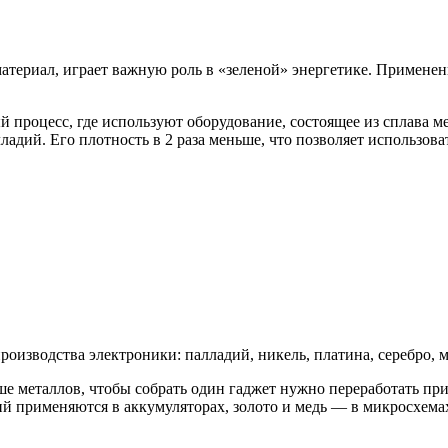
териал, играет важную роль в «зеленой» энергетике. Применен
процесс, где используют оборудование, состоящее из сплава м
ладий. Его плотность в 2 раза меньше, что позволяет использов
изводства электроники: палладий, никель, платина, серебро, ме
ше металлов, чтобы собрать один гаджет нужно переработать п
тий применяются в аккумуляторах, золото и медь — в микросхема