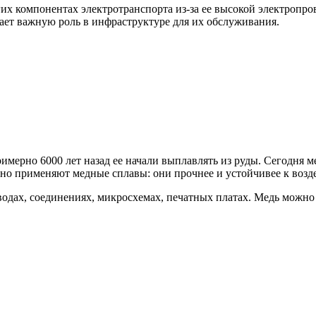
гих компонентах электротранспорта из-за ее высокой электропр
рает важную роль в инфраструктуре для их обслуживания.
мерно 6000 лет назад ее начали выплавлять из руды. Сегодня ме
но применяют медные сплавы: они прочнее и устойчивее к возде
одах, соединениях, микросхемах, печатных платах. Медь можно