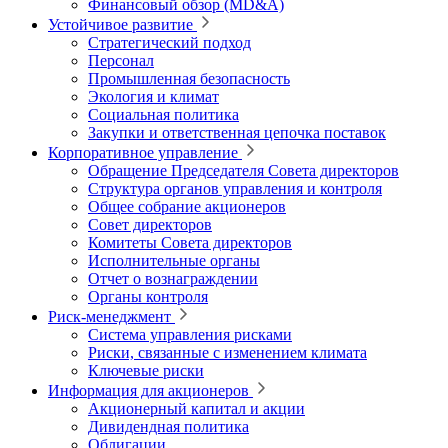
Финансовый обзор (MD&A)
Устойчивое развитие
Стратегический подход
Персонал
Промышленная безопасность
Экология и климат
Социальная политика
Закупки и ответственная цепочка поставок
Корпоративное управление
Обращение Председателя Совета директоров
Структура органов управления и контроля
Общее собрание акционеров
Совет директоров
Комитеты Совета директоров
Исполнительные органы
Отчет о вознаграждении
Органы контроля
Риск-менеджмент
Система управления рисками
Риски, связанные с изменением климата
Ключевые риски
Информация для акционеров
Акционерный капитал и акции
Дивидендная политика
Облигации