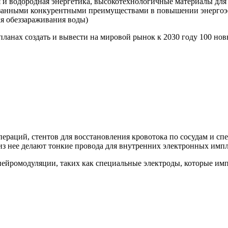
 и водородная энергетика, высокотехнологичные материалы для 
азанными конкурентными преимуществами в повышении энергоэ
ля обеззараживания воды)
планах создать и вывести на мировой рынок к 2030 году 100 н
пераций, стентов для восстановления кровотока по сосудам и с
 из нее делают тонкие провода для внутренних электронных импл
нейромодуляции, таких как специальные электроды, которые им