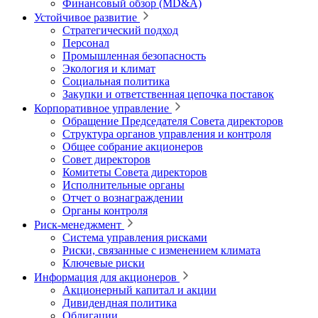
Финансовый обзор (MD&A)
Устойчивое развитие
Стратегический подход
Персонал
Промышленная безопасность
Экология и климат
Социальная политика
Закупки и ответственная цепочка поставок
Корпоративное управление
Обращение Председателя Совета директоров
Структура органов управления и контроля
Общее собрание акционеров
Совет директоров
Комитеты Совета директоров
Исполнительные органы
Отчет о вознаграждении
Органы контроля
Риск-менеджмент
Система управления рисками
Риски, связанные с изменением климата
Ключевые риски
Информация для акционеров
Акционерный капитал и акции
Дивидендная политика
Облигации