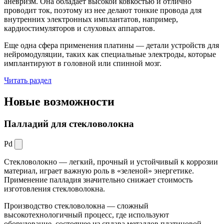
аневризм. Она обладает высокой ковкостью и отлично
проводит ток, поэтому из нее делают тонкие провода для
внутренних электронных имплантатов, например,
кардиостимуляторов и слуховых аппаратов.
Еще одна сфера применения платины — детали устройств для
нейромодуляции, таких как специальные электроды, которые
имплантируют в головной или спинной мозг.
Читать раздел
Новые
возможности
Палладий для стекловолокна
Pd
Стекловолокно — легкий, прочный и устойчивый к коррозии
материал, играет важную роль в «зеленой» энергетике.
Применение палладия значительно снижает стоимость
изготовления стекловолокна.
Производство стекловолокна — сложный
высокотехнологичный процесс, где используют
оборудование, состоящее из сплава металлов платиновой