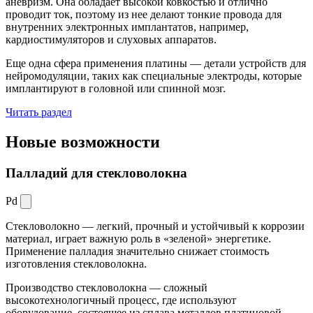
аневризм. Она обладает высокой ковкостью и отлично
проводит ток, поэтому из нее делают тонкие провода для
внутренних электронных имплантатов, например,
кардиостимуляторов и слуховых аппаратов.
Еще одна сфера применения платины — детали устройств для
нейромодуляции, таких как специальные электроды, которые
имплантируют в головной или спинной мозг.
Читать раздел
Новые
возможности
Палладий для стекловолокна
Pd
Стекловолокно — легкий, прочный и устойчивый к коррозии
материал, играет важную роль в «зеленой» энергетике.
Применение палладия значительно снижает стоимость
изготовления стекловолокна.
Производство стекловолокна — сложный
высокотехнологичный процесс, где используют
оборудование, состоящее из сплава металлов платиновой