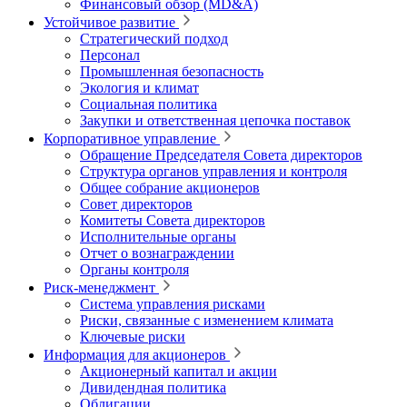
Финансовый обзор (MD&A)
Устойчивое развитие
Стратегический подход
Персонал
Промышленная безопасность
Экология и климат
Социальная политика
Закупки и ответственная цепочка поставок
Корпоративное управление
Обращение Председателя Совета директоров
Структура органов управления и контроля
Общее собрание акционеров
Совет директоров
Комитеты Совета директоров
Исполнительные органы
Отчет о вознаграждении
Органы контроля
Риск-менеджмент
Система управления рисками
Риски, связанные с изменением климата
Ключевые риски
Информация для акционеров
Акционерный капитал и акции
Дивидендная политика
Облигации