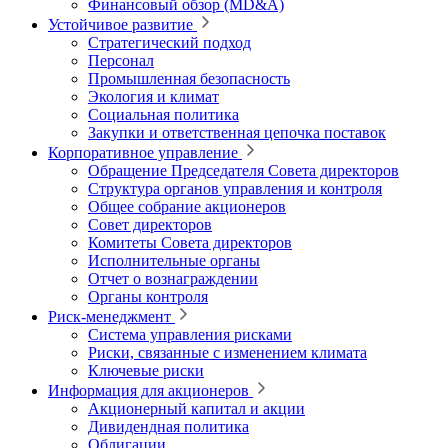
Финансовый обзор (MD&A)
Устойчивое развитие
Стратегический подход
Персонал
Промышленная безопасность
Экология и климат
Социальная политика
Закупки и ответственная цепочка поставок
Корпоративное управление
Обращение Председателя Совета директоров
Структура органов управления и контроля
Общее собрание акционеров
Совет директоров
Комитеты Совета директоров
Исполнительные органы
Отчет о вознаграждении
Органы контроля
Риск-менеджмент
Система управления рисками
Риски, связанные с изменением климата
Ключевые риски
Информация для акционеров
Акционерный капитал и акции
Дивидендная политика
Облигации