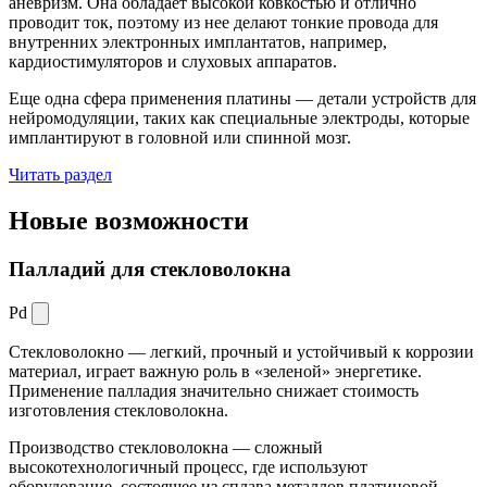
аневризм. Она обладает высокой ковкостью и отлично
проводит ток, поэтому из нее делают тонкие провода для
внутренних электронных имплантатов, например,
кардиостимуляторов и слуховых аппаратов.
Еще одна сфера применения платины — детали устройств для
нейромодуляции, таких как специальные электроды, которые
имплантируют в головной или спинной мозг.
Читать раздел
Новые
возможности
Палладий для стекловолокна
Pd
Стекловолокно — легкий, прочный и устойчивый к коррозии
материал, играет важную роль в «зеленой» энергетике.
Применение палладия значительно снижает стоимость
изготовления стекловолокна.
Производство стекловолокна — сложный
высокотехнологичный процесс, где используют
оборудование, состоящее из сплава металлов платиновой