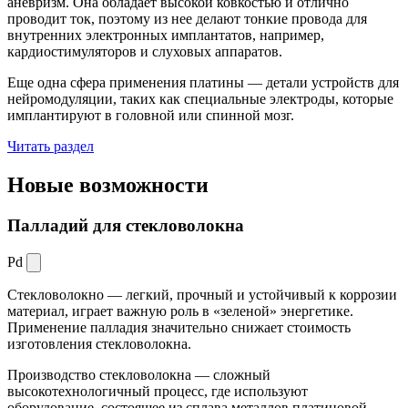
аневризм. Она обладает высокой ковкостью и отлично
проводит ток, поэтому из нее делают тонкие провода для
внутренних электронных имплантатов, например,
кардиостимуляторов и слуховых аппаратов.
Еще одна сфера применения платины — детали устройств для
нейромодуляции, таких как специальные электроды, которые
имплантируют в головной или спинной мозг.
Читать раздел
Новые
возможности
Палладий для стекловолокна
Pd
Стекловолокно — легкий, прочный и устойчивый к коррозии
материал, играет важную роль в «зеленой» энергетике.
Применение палладия значительно снижает стоимость
изготовления стекловолокна.
Производство стекловолокна — сложный
высокотехнологичный процесс, где используют
оборудование, состоящее из сплава металлов платиновой