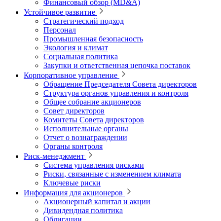
Финансовый обзор (MD&A)
Устойчивое развитие
Стратегический подход
Персонал
Промышленная безопасность
Экология и климат
Социальная политика
Закупки и ответственная цепочка поставок
Корпоративное управление
Обращение Председателя Совета директоров
Структура органов управления и контроля
Общее собрание акционеров
Совет директоров
Комитеты Совета директоров
Исполнительные органы
Отчет о вознаграждении
Органы контроля
Риск-менеджмент
Система управления рисками
Риски, связанные с изменением климата
Ключевые риски
Информация для акционеров
Акционерный капитал и акции
Дивидендная политика
Облигации