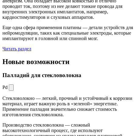
аневризм. Она обладает высокой ковкостью и отлично
проводит ток, поэтому из нее делают тонкие провода для
внутренних электронных имплантатов, например,
кардиостимуляторов и слуховых аппаратов.
Еще одна сфера применения платины — детали устройств для
нейромодуляции, таких как специальные электроды, которые
имплантируют в головной или спинной мозг.
Читать раздел
Новые
возможности
Палладий для стекловолокна
Pd
Стекловолокно — легкий, прочный и устойчивый к коррозии
материал, играет важную роль в «зеленой» энергетике.
Применение палладия значительно снижает стоимость
изготовления стекловолокна.
Производство стекловолокна — сложный
высокотехнологичный процесс, где используют
оборудование, состоящее из сплава металлов платиновой