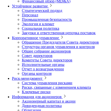
Финансовый обзор (MD&A)
Устойчивое развитие
Стратегический подход
Персонал
Промышленная безопасность
Экология и климат
Социальная политика
Закупки и ответственная цепочка поставок
Корпоративное управление
Обращение Председателя Совета директоров
Структура органов управления и контроля
Общее собрание акционеров
Совет директоров
Комитеты Совета директоров
Исполнительные органы
Отчет о вознаграждении
Органы контроля
Риск-менеджмент
Система управления рисками
Риски, связанные с изменением климата
Ключевые риски
Информация для акционеров
Акционерный капитал и акции
Дивидендная политика
Облигации