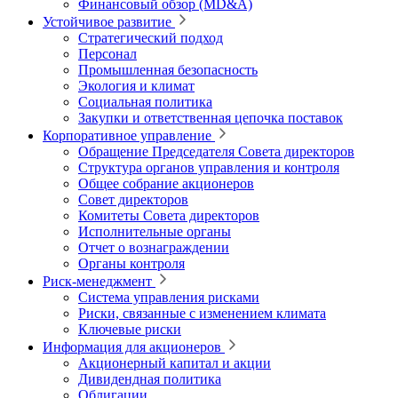
Финансовый обзор (MD&A)
Устойчивое развитие
Стратегический подход
Персонал
Промышленная безопасность
Экология и климат
Социальная политика
Закупки и ответственная цепочка поставок
Корпоративное управление
Обращение Председателя Совета директоров
Структура органов управления и контроля
Общее собрание акционеров
Совет директоров
Комитеты Совета директоров
Исполнительные органы
Отчет о вознаграждении
Органы контроля
Риск-менеджмент
Система управления рисками
Риски, связанные с изменением климата
Ключевые риски
Информация для акционеров
Акционерный капитал и акции
Дивидендная политика
Облигации