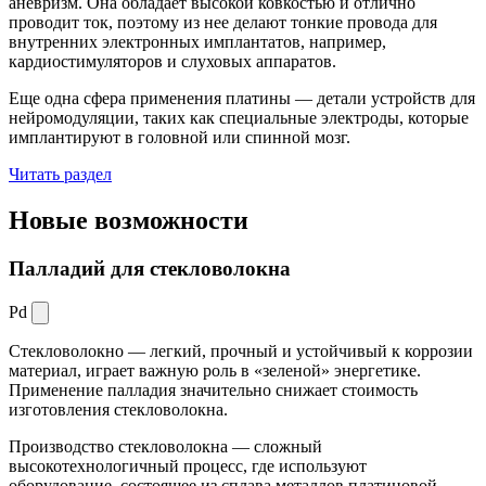
аневризм. Она обладает высокой ковкостью и отлично
проводит ток, поэтому из нее делают тонкие провода для
внутренних электронных имплантатов, например,
кардиостимуляторов и слуховых аппаратов.
Еще одна сфера применения платины — детали устройств для
нейромодуляции, таких как специальные электроды, которые
имплантируют в головной или спинной мозг.
Читать раздел
Новые
возможности
Палладий для стекловолокна
Pd
Стекловолокно — легкий, прочный и устойчивый к коррозии
материал, играет важную роль в «зеленой» энергетике.
Применение палладия значительно снижает стоимость
изготовления стекловолокна.
Производство стекловолокна — сложный
высокотехнологичный процесс, где используют
оборудование, состоящее из сплава металлов платиновой