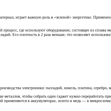
териал, играет важную роль в «зеленой» энергетике. Применен
процесс, где используют оборудование, состоящее из сплава м
ладий. Его плотность в 2 раза меньше, что позволяет использов
изводства электроники: палладий, никель, платина, серебро, ме
ше металлов, чтобы собрать один гаджет нужно переработать п
тий применяются в аккумуляторах, золото и медь — в микросхема