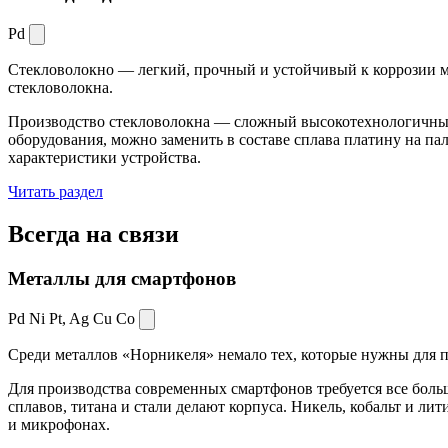
Pd
Стекловолокно — легкий, прочный и устойчивый к коррозии ма
стекловолокна.
Производство стекловолокна — сложный высокотехнологичный 
оборудования, можно заменить в составе сплава платину на пал
характеристики устройства.
Читать раздел
Всегда
на связи
Металлы для смартфонов
Pd Ni Pt,
Ag Cu Co
Среди металлов «Норникеля» немало тех, которые нужны для про
Для производства современных смартфонов требуется все боль
сплавов, титана и стали делают корпуса. Никель, кобальт и ли
и микрофонах.