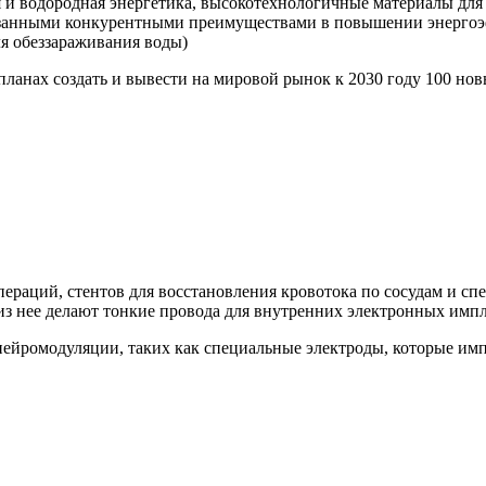
 и водородная энергетика, высокотехнологичные материалы для 
азанными конкурентными преимуществами в повышении энергоэ
ля обеззараживания воды)
планах создать и вывести на мировой рынок к 2030 году 100 н
пераций, стентов для восстановления кровотока по сосудам и с
 из нее делают тонкие провода для внутренних электронных импл
нейромодуляции, таких как специальные электроды, которые им