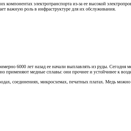
гих компонентах электротранспорта из-за ее высокой электропр
рает важную роль в инфраструктуре для их обслуживания.
мерно 6000 лет назад ее начали выплавлять из руды. Сегодня ме
но применяют медные сплавы: они прочнее и устойчивее к возде
одах, соединениях, микросхемах, печатных платах. Медь можно