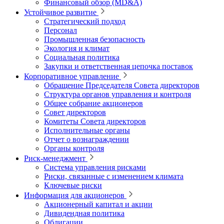
Финансовый обзор (MD&A)
Устойчивое развитие
Стратегический подход
Персонал
Промышленная безопасность
Экология и климат
Социальная политика
Закупки и ответственная цепочка поставок
Корпоративное управление
Обращение Председателя Совета директоров
Структура органов управления и контроля
Общее собрание акционеров
Совет директоров
Комитеты Совета директоров
Исполнительные органы
Отчет о вознаграждении
Органы контроля
Риск-менеджмент
Система управления рисками
Риски, связанные с изменением климата
Ключевые риски
Информация для акционеров
Акционерный капитал и акции
Дивидендная политика
Облигации