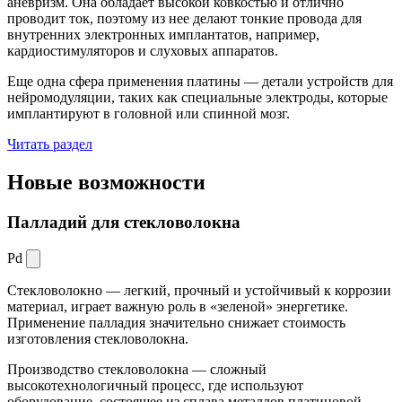
аневризм. Она обладает высокой ковкостью и отлично
проводит ток, поэтому из нее делают тонкие провода для
внутренних электронных имплантатов, например,
кардиостимуляторов и слуховых аппаратов.
Еще одна сфера применения платины — детали устройств для
нейромодуляции, таких как специальные электроды, которые
имплантируют в головной или спинной мозг.
Читать раздел
Новые
возможности
Палладий для стекловолокна
Pd
Стекловолокно — легкий, прочный и устойчивый к коррозии
материал, играет важную роль в «зеленой» энергетике.
Применение палладия значительно снижает стоимость
изготовления стекловолокна.
Производство стекловолокна — сложный
высокотехнологичный процесс, где используют
оборудование, состоящее из сплава металлов платиновой