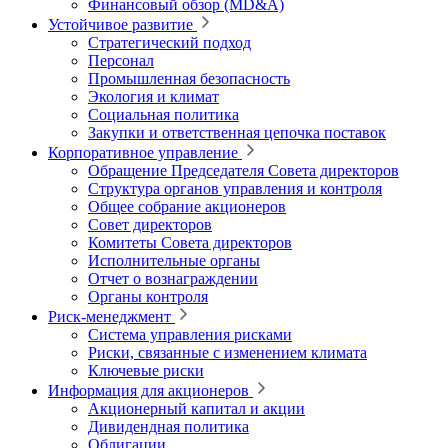
Финансовый обзор (MD&A)
Устойчивое развитие
Стратегический подход
Персонал
Промышленная безопасность
Экология и климат
Социальная политика
Закупки и ответственная цепочка поставок
Корпоративное управление
Обращение Председателя Совета директоров
Структура органов управления и контроля
Общее собрание акционеров
Совет директоров
Комитеты Совета директоров
Исполнительные органы
Отчет о вознаграждении
Органы контроля
Риск-менеджмент
Система управления рисками
Риски, связанные с изменением климата
Ключевые риски
Информация для акционеров
Акционерный капитал и акции
Дивидендная политика
Облигации