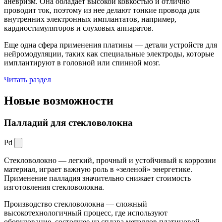
аневризм. Она обладает высокой ковкостью и отлично
проводит ток, поэтому из нее делают тонкие провода для
внутренних электронных имплантатов, например,
кардиостимуляторов и слуховых аппаратов.
Еще одна сфера применения платины — детали устройств для
нейромодуляции, таких как специальные электроды, которые
имплантируют в головной или спинной мозг.
Читать раздел
Новые
возможности
Палладий для стекловолокна
Pd
Стекловолокно — легкий, прочный и устойчивый к коррозии
материал, играет важную роль в «зеленой» энергетике.
Применение палладия значительно снижает стоимость
изготовления стекловолокна.
Производство стекловолокна — сложный
высокотехнологичный процесс, где используют
оборудование, состоящее из сплава металлов платиновой