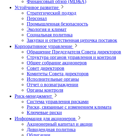
Финансовый обзор (MD&A)
Устойчивое развитие
Стратегический подход
Персонал
Промышленная безопасность
Экология и климат
Социальная политика
Закупки и ответственная цепочка поставок
Корпоративное управление
Обращение Председателя Совета директоров
Структура органов управления и контроля
Общее собрание акционеров
Совет директоров
Комитеты Совета директоров
Исполнительные органы
Отчет о вознаграждении
Органы контроля
Риск-менеджмент
Система управления рисками
Риски, связанные с изменением климата
Ключевые риски
Информация для акционеров
Акционерный капитал и акции
Дивидендная политика
Облигации