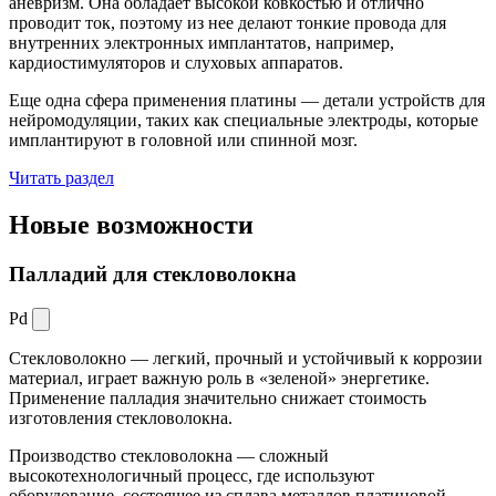
аневризм. Она обладает высокой ковкостью и отлично
проводит ток, поэтому из нее делают тонкие провода для
внутренних электронных имплантатов, например,
кардиостимуляторов и слуховых аппаратов.
Еще одна сфера применения платины — детали устройств для
нейромодуляции, таких как специальные электроды, которые
имплантируют в головной или спинной мозг.
Читать раздел
Новые
возможности
Палладий для стекловолокна
Pd
Стекловолокно — легкий, прочный и устойчивый к коррозии
материал, играет важную роль в «зеленой» энергетике.
Применение палладия значительно снижает стоимость
изготовления стекловолокна.
Производство стекловолокна — сложный
высокотехнологичный процесс, где используют
оборудование, состоящее из сплава металлов платиновой