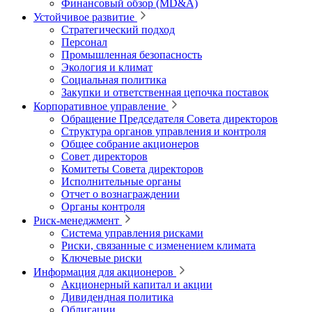
Финансовый обзор (MD&A)
Устойчивое развитие
Стратегический подход
Персонал
Промышленная безопасность
Экология и климат
Социальная политика
Закупки и ответственная цепочка поставок
Корпоративное управление
Обращение Председателя Совета директоров
Структура органов управления и контроля
Общее собрание акционеров
Совет директоров
Комитеты Совета директоров
Исполнительные органы
Отчет о вознаграждении
Органы контроля
Риск-менеджмент
Система управления рисками
Риски, связанные с изменением климата
Ключевые риски
Информация для акционеров
Акционерный капитал и акции
Дивидендная политика
Облигации