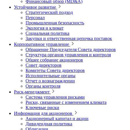
Финансовый обзор (MD&A)
Устойчивое развитие
Стратегический подход
Персонал
Промышленная безопасность
Экология и климат
Социальная политика
Закупки и ответственная цепочка поставок
Корпоративное управление
Обращение Председателя Совета директоров
Структура органов управления и контроля
Общее собрание акционеров
Совет директоров
Комитеты Совета директоров
Исполнительные органы
Отчет о вознаграждении
Органы контроля
Риск-менеджмент
Система управления рисками
Риски, связанные с изменением климата
Ключевые риски
Информация для акционеров
Акционерный капитал и акции
Дивидендная политика
Облигации