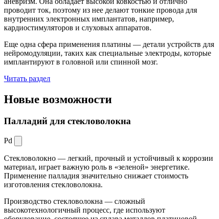
аневризм. Она обладает высокой ковкостью и отлично
проводит ток, поэтому из нее делают тонкие провода для
внутренних электронных имплантатов, например,
кардиостимуляторов и слуховых аппаратов.
Еще одна сфера применения платины — детали устройств для
нейромодуляции, таких как специальные электроды, которые
имплантируют в головной или спинной мозг.
Читать раздел
Новые
возможности
Палладий для стекловолокна
Pd
Стекловолокно — легкий, прочный и устойчивый к коррозии
материал, играет важную роль в «зеленой» энергетике.
Применение палладия значительно снижает стоимость
изготовления стекловолокна.
Производство стекловолокна — сложный
высокотехнологичный процесс, где используют
оборудование, состоящее из сплава металлов платиновой