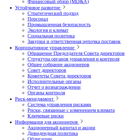
Финансовый обзор (MD&A)
Устойчивое развитие
Стратегический подход
Персонал
Промышленная безопасность
Экология и климат
Социальная политика
Закупки и ответственная цепочка поставок
Корпоративное управление
Обращение Председателя Совета директоров
Структура органов управления и контроля
Общее собрание акционеров
Совет директоров
Комитеты Совета директоров
Исполнительные органы
Отчет о вознаграждении
Органы контроля
Риск-менеджмент
Система управления рисками
Риски, связанные с изменением климата
Ключевые риски
Информация для акционеров
Акционерный капитал и акции
Дивидендная политика
Облигации