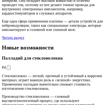
аневризм. Она обладает высокой ковкостью и отлично
проводит ток, поэтому из нее делают тонкие провода для
внутренних электронных имплантатов, например,
кардиостимуляторов и слуховых аппаратов.
Еще одна сфера применения платины — детали устройств для
нейромодуляции, таких как специальные электроды, которые
имплантируют в головной или спинной мозг.
Читать раздел
Новые
возможности
Палладий для стекловолокна
Pd
Стекловолокно — легкий, прочный и устойчивый к коррозии
материал, играет важную роль в «зеленой» энергетике.
Применение палладия значительно снижает стоимость
изготовления стекловолокна.
Производство стекловолокна — сложный
высокотехнологичный процесс, где используют
оборудование, состоящее из сплава металлов платиновой