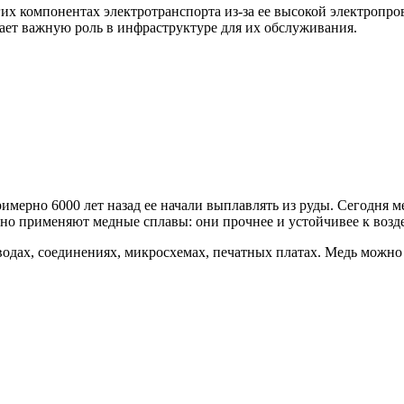
гих компонентах электротранспорта из-за ее высокой электропр
рает важную роль в инфраструктуре для их обслуживания.
мерно 6000 лет назад ее начали выплавлять из руды. Сегодня ме
но применяют медные сплавы: они прочнее и устойчивее к возде
одах, соединениях, микросхемах, печатных платах. Медь можно