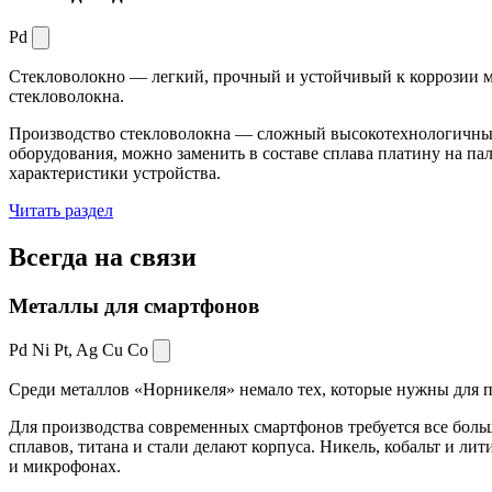
Pd
Стекловолокно — легкий, прочный и устойчивый к коррозии ма
стекловолокна.
Производство стекловолокна — сложный высокотехнологичный 
оборудования, можно заменить в составе сплава платину на пал
характеристики устройства.
Читать раздел
Всегда
на связи
Металлы для смартфонов
Pd Ni Pt,
Ag Cu Co
Среди металлов «Норникеля» немало тех, которые нужны для про
Для производства современных смартфонов требуется все боль
сплавов, титана и стали делают корпуса. Никель, кобальт и ли
и микрофонах.