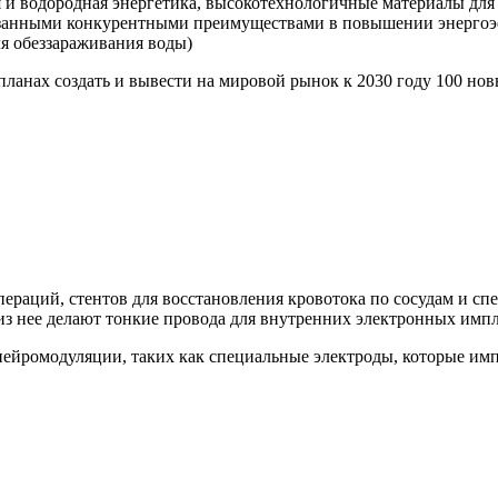
 и водородная энергетика, высокотехнологичные материалы для 
азанными конкурентными преимуществами в повышении энергоэ
ля обеззараживания воды)
планах создать и вывести на мировой рынок к 2030 году 100 н
пераций, стентов для восстановления кровотока по сосудам и с
 из нее делают тонкие провода для внутренних электронных импл
нейромодуляции, таких как специальные электроды, которые им