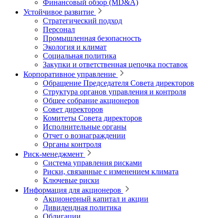
Финансовый обзор (MD&A)
Устойчивое развитие
Стратегический подход
Персонал
Промышленная безопасность
Экология и климат
Социальная политика
Закупки и ответственная цепочка поставок
Корпоративное управление
Обращение Председателя Совета директоров
Структура органов управления и контроля
Общее собрание акционеров
Совет директоров
Комитеты Совета директоров
Исполнительные органы
Отчет о вознаграждении
Органы контроля
Риск-менеджмент
Система управления рисками
Риски, связанные с изменением климата
Ключевые риски
Информация для акционеров
Акционерный капитал и акции
Дивидендная политика
Облигации