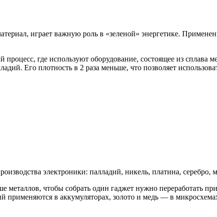
териал, играет важную роль в «зеленой» энергетике. Применен
процесс, где используют оборудование, состоящее из сплава м
ладий. Его плотность в 2 раза меньше, что позволяет использов
изводства электроники: палладий, никель, платина, серебро, ме
ше металлов, чтобы собрать один гаджет нужно переработать п
тий применяются в аккумуляторах, золото и медь — в микросхема