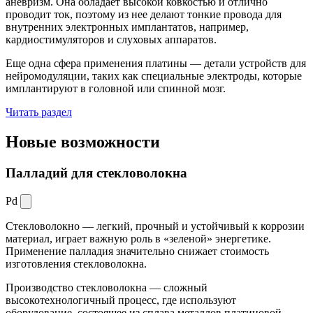
аневризм. Она обладает высокой ковкостью и отлично
проводит ток, поэтому из нее делают тонкие провода для
внутренних электронных имплантатов, например,
кардиостимуляторов и слуховых аппаратов.
Еще одна сфера применения платины — детали устройств для
нейромодуляции, таких как специальные электроды, которые
имплантируют в головной или спинной мозг.
Читать раздел
Новые
возможности
Палладий для стекловолокна
Pd
Стекловолокно — легкий, прочный и устойчивый к коррозии
материал, играет важную роль в «зеленой» энергетике.
Применение палладия значительно снижает стоимость
изготовления стекловолокна.
Производство стекловолокна — сложный
высокотехнологичный процесс, где используют
оборудование, состоящее из сплава металлов платиновой