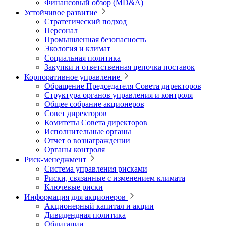
Финансовый обзор (MD&A)
Устойчивое развитие
Стратегический подход
Персонал
Промышленная безопасность
Экология и климат
Социальная политика
Закупки и ответственная цепочка поставок
Корпоративное управление
Обращение Председателя Совета директоров
Структура органов управления и контроля
Общее собрание акционеров
Совет директоров
Комитеты Совета директоров
Исполнительные органы
Отчет о вознаграждении
Органы контроля
Риск-менеджмент
Система управления рисками
Риски, связанные с изменением климата
Ключевые риски
Информация для акционеров
Акционерный капитал и акции
Дивидендная политика
Облигации