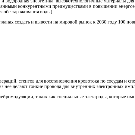
 и водородная энергетика, высокотехнологичные материалы для 
азанными конкурентными преимуществами в повышении энергоэ
ля обеззараживания воды)
планах создать и вывести на мировой рынок к 2030 году 100 н
пераций, стентов для восстановления кровотока по сосудам и с
 из нее делают тонкие провода для внутренних электронных импл
нейромодуляции, таких как специальные электроды, которые им