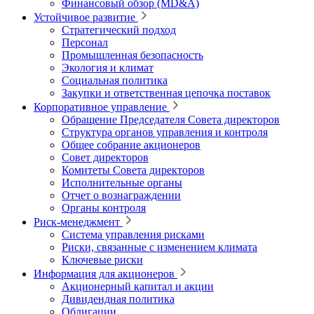
Финансовый обзор (MD&A)
Устойчивое развитие
Стратегический подход
Персонал
Промышленная безопасность
Экология и климат
Социальная политика
Закупки и ответственная цепочка поставок
Корпоративное управление
Обращение Председателя Совета директоров
Структура органов управления и контроля
Общее собрание акционеров
Совет директоров
Комитеты Совета директоров
Исполнительные органы
Отчет о вознаграждении
Органы контроля
Риск-менеджмент
Система управления рисками
Риски, связанные с изменением климата
Ключевые риски
Информация для акционеров
Акционерный капитал и акции
Дивидендная политика
Облигации