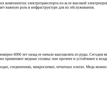
гих компонентах электротранспорта из-за ее высокой электропр
рает важную роль в инфраструктуре для их обслуживания.
мерно 6000 лет назад ее начали выплавлять из руды. Сегодня ме
но применяют медные сплавы: они прочнее и устойчивее к возде
одах, соединениях, микросхемах, печатных платах. Медь можно