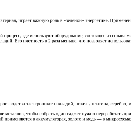
териал, играет важную роль в «зеленой» энергетике. Применен
процесс, где используют оборудование, состоящее из сплава м
ладий. Его плотность в 2 раза меньше, что позволяет использов
изводства электроники: палладий, никель, платина, серебро, ме
ше металлов, чтобы собрать один гаджет нужно переработать п
тий применяются в аккумуляторах, золото и медь — в микросхема