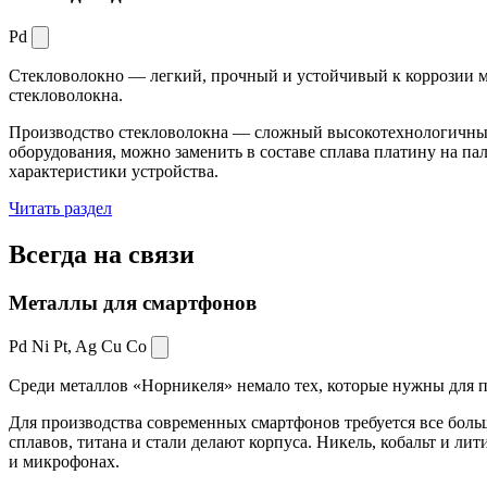
Pd
Стекловолокно — легкий, прочный и устойчивый к коррозии ма
стекловолокна.
Производство стекловолокна — сложный высокотехнологичный 
оборудования, можно заменить в составе сплава платину на пал
характеристики устройства.
Читать раздел
Всегда
на связи
Металлы для смартфонов
Pd Ni Pt,
Ag Cu Co
Среди металлов «Норникеля» немало тех, которые нужны для про
Для производства современных смартфонов требуется все боль
сплавов, титана и стали делают корпуса. Никель, кобальт и ли
и микрофонах.