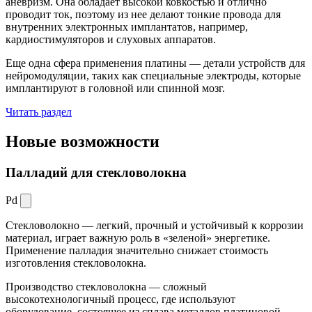
аневризм. Она обладает высокой ковкостью и отлично
проводит ток, поэтому из нее делают тонкие провода для
внутренних электронных имплантатов, например,
кардиостимуляторов и слуховых аппаратов.
Еще одна сфера применения платины — детали устройств для
нейромодуляции, таких как специальные электроды, которые
имплантируют в головной или спинной мозг.
Читать раздел
Новые
возможности
Палладий для стекловолокна
Pd
Стекловолокно — легкий, прочный и устойчивый к коррозии
материал, играет важную роль в «зеленой» энергетике.
Применение палладия значительно снижает стоимость
изготовления стекловолокна.
Производство стекловолокна — сложный
высокотехнологичный процесс, где используют
оборудование, состоящее из сплава металлов платиновой