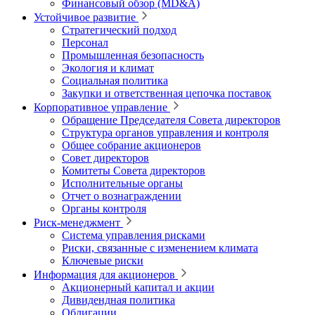
Финансовый обзор (MD&A)
Устойчивое развитие
Стратегический подход
Персонал
Промышленная безопасность
Экология и климат
Социальная политика
Закупки и ответственная цепочка поставок
Корпоративное управление
Обращение Председателя Совета директоров
Структура органов управления и контроля
Общее собрание акционеров
Совет директоров
Комитеты Совета директоров
Исполнительные органы
Отчет о вознаграждении
Органы контроля
Риск-менеджмент
Система управления рисками
Риски, связанные с изменением климата
Ключевые риски
Информация для акционеров
Акционерный капитал и акции
Дивидендная политика
Облигации