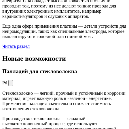
аневризм. Она обладает высокой ковкостью и отлично
проводит ток, поэтому из нее делают тонкие провода для
внутренних электронных имплантатов, например,
кардиостимуляторов и слуховых аппаратов.
Еще одна сфера применения платины — детали устройств для
нейромодуляции, таких как специальные электроды, которые
имплантируют в головной или спинной мозг.
Читать раздел
Новые
возможности
Палладий для стекловолокна
Pd
Стекловолокно — легкий, прочный и устойчивый к коррозии
материал, играет важную роль в «зеленой» энергетике.
Применение палладия значительно снижает стоимость
изготовления стекловолокна.
Производство стекловолокна — сложный
высокотехнологичный процесс, где используют
оборудование, состоящее из сплава металлов платиновой