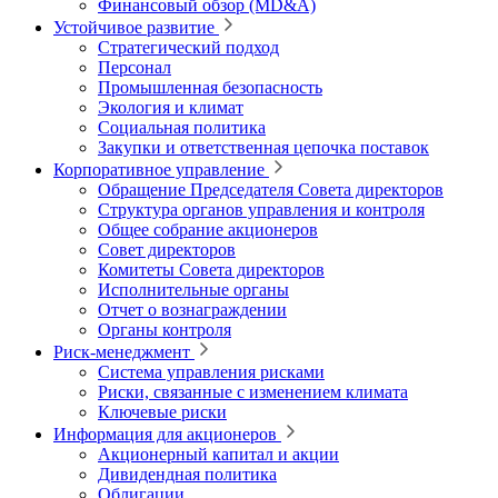
Финансовый обзор (MD&A)
Устойчивое развитие
Стратегический подход
Персонал
Промышленная безопасность
Экология и климат
Социальная политика
Закупки и ответственная цепочка поставок
Корпоративное управление
Обращение Председателя Совета директоров
Структура органов управления и контроля
Общее собрание акционеров
Совет директоров
Комитеты Совета директоров
Исполнительные органы
Отчет о вознаграждении
Органы контроля
Риск-менеджмент
Система управления рисками
Риски, связанные с изменением климата
Ключевые риски
Информация для акционеров
Акционерный капитал и акции
Дивидендная политика
Облигации