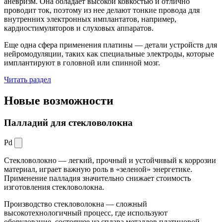
аневризм. Она обладает высокой ковкостью и отлично
проводит ток, поэтому из нее делают тонкие провода для
внутренних электронных имплантатов, например,
кардиостимуляторов и слуховых аппаратов.
Еще одна сфера применения платины — детали устройств для
нейромодуляции, таких как специальные электроды, которые
имплантируют в головной или спинной мозг.
Читать раздел
Новые
возможности
Палладий для стекловолокна
Pd
Стекловолокно — легкий, прочный и устойчивый к коррозии
материал, играет важную роль в «зеленой» энергетике.
Применение палладия значительно снижает стоимость
изготовления стекловолокна.
Производство стекловолокна — сложный
высокотехнологичный процесс, где используют
оборудование, состоящее из сплава металлов платиновой