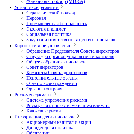
Финансовый обзор (MD&A)
Устойчивое развитие
Стратегический подход
Персонал
Промышленная безопасность
Экология и климат
Социальная политика
Закупки и ответственная цепочка поставок
Корпоративное управление
Обращение Председателя Совета директоров
Структура органов управления и контроля
Общее собрание акционеров
Совет директоров
Комитеты Совета директоров
Исполнительные органы
Отчет о вознаграждении
Органы контроля
Риск-менеджмент
Система управления рисками
Риски, связанные с изменением климата
Ключевые риски
Информация для акционеров
Акционерный капитал и акции
Дивидендная политика
Облигации