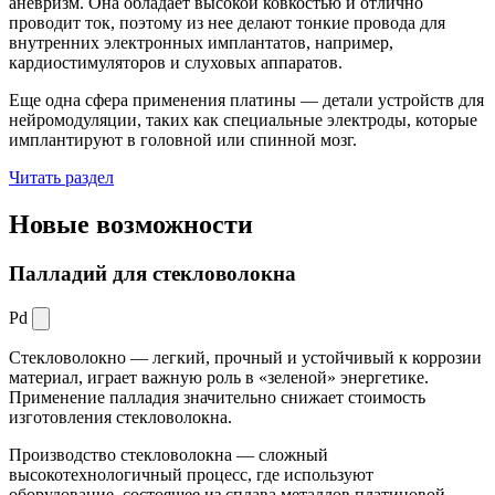
аневризм. Она обладает высокой ковкостью и отлично
проводит ток, поэтому из нее делают тонкие провода для
внутренних электронных имплантатов, например,
кардиостимуляторов и слуховых аппаратов.
Еще одна сфера применения платины — детали устройств для
нейромодуляции, таких как специальные электроды, которые
имплантируют в головной или спинной мозг.
Читать раздел
Новые
возможности
Палладий для стекловолокна
Pd
Стекловолокно — легкий, прочный и устойчивый к коррозии
материал, играет важную роль в «зеленой» энергетике.
Применение палладия значительно снижает стоимость
изготовления стекловолокна.
Производство стекловолокна — сложный
высокотехнологичный процесс, где используют
оборудование, состоящее из сплава металлов платиновой